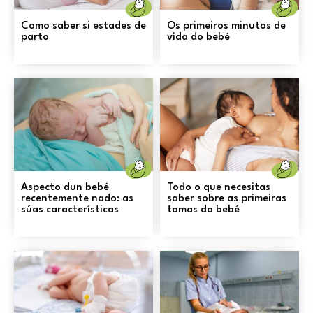
Nacemento
N
Como saber si estades de
Os primeiros minutos de
parto
vida do bebé
Nacemento
N
Aspecto dun bebé
Todo o que necesitas
recentemente nado: as
saber sobre as primeiras
súas características
tomas do bebé