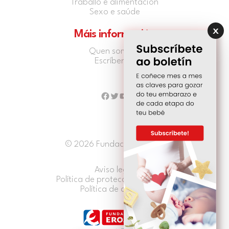
Traballo e alimentación
Sexo e saúde
Máis información
Quen somos?
Escríbenos
Facebook
Twitter
YouTube
© 2026 Fundación EROSKI
Aviso legal
Política de protección de datos
Política de cookies