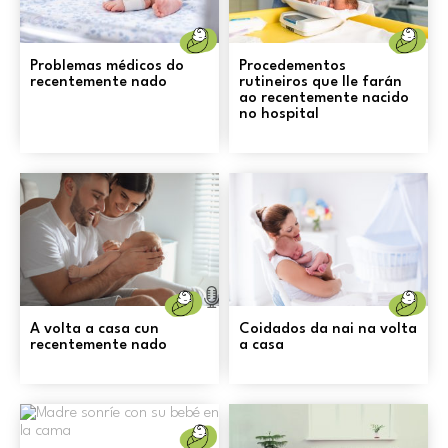
Nacemento
N
Problemas médicos do
Procedementos
recentemente nado
rutineiros que lle farán
ao recentemente nacido
no hospital
Nacemento
N
A volta a casa cun
Coidados da nai na volta
recentemente nado
a casa
Nacemento