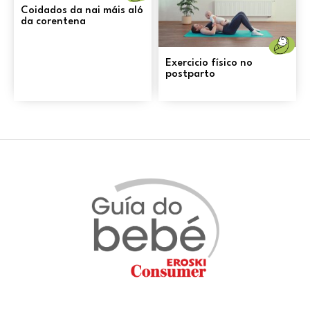
Coidados da nai máis aló
da corentena
N
Exercicio físico no
postparto