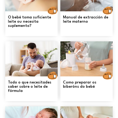
Alimentación
A
O bebé toma suficiente
Manual de extracción de
leite ou necesita
leite materno
suplemento?
Alimentación
A
Todo o que necesitades
Como preparar os
saber sobre o leite de
biberóns do bebé
fórmula