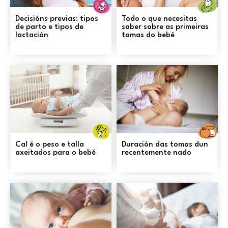
Embarazo
N
Decisións previas: tipos
Todo o que necesitas
de parto e tipos de
saber sobre as primeiras
lactación
tomas do bebé
Coidados
xerais e
A
prevención
Cal é o peso e talla
Duración das tomas dun
axeitados para o bebé
recentemente nado