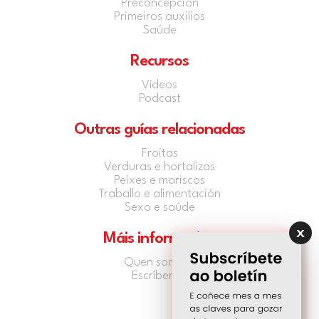
Preconcepción
Primeiros auxilios
Saúde
Recursos
Vídeos
Podcast
Outras guías relacionadas
Froitas
Verduras e hortalizas
Peixes e mariscos
Traballo e alimentación
Sexo e saúde
Máis información
Quen somos?
Escríbenos