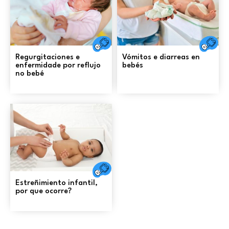
Saúde
S
Regurgitaciones e
Vómitos e diarreas en
enfermidade por reflujo
bebés
no bebé
Saúde
Estreñimiento infantil,
por que ocorre?