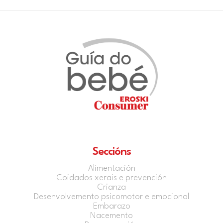
Seccións
Alimentación
Coidados xerais e prevención
Crianza
Desenvolvemento psicomotor e emocional
Embarazo
Nacemento