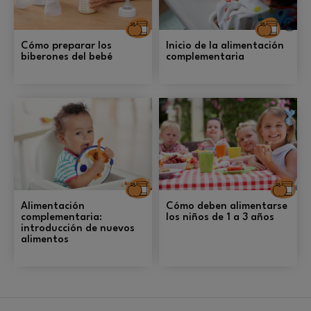
Alimentación
Alim
Cómo preparar los
Inicio de la alimentación
biberones del bebé
complementaria
Alimentación
A
Alimentación
Cómo deben alimentarse
complementaria:
los niños de 1 a 3 años
introducción de nuevos
alimentos