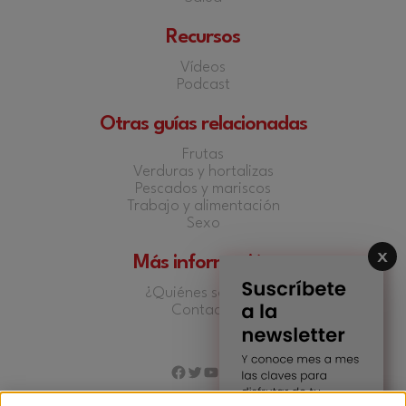
Recursos
Vídeos
Podcast
Otras guías relacionadas
Frutas
Verduras y hortalizas
Pescados y mariscos
Trabajo y alimentación
Sexo
Más información
¿Quiénes somos?
Contacto
Facebook
Twitter
YouTube
Instagram