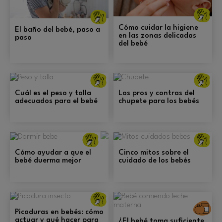
C
Cuidados
ge
generales y
pr
prevención.
Cómo cuidar la higiene
El baño del bebé, paso a
en las zonas delicadas
paso
del bebé
Cuidados
C
generales y
ge
prevención.
pr
Cuál es el peso y talla
Los pros y contras del
adecuados para el bebé
chupete para los bebés
Cuidados
C
generales y
ge
prevención.
pr
Cómo ayudar a que el
Cinco mitos sobre el
bebé duerma mejor
cuidado de los bebés
Cuidados
generales y
A
prevención.
Picaduras en bebés: cómo
actuar y qué hacer para
¿El bebé toma suficiente