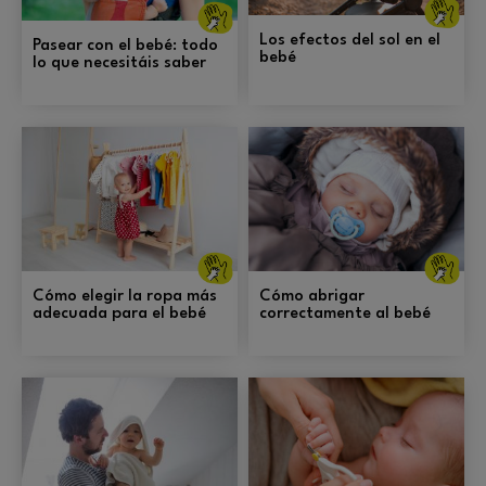
Cuidados
ge
generales y
pr
prevención.
Los efectos del sol en el
Pasear con el bebé: todo
bebé
lo que necesitáis saber
Cuidados
C
generales y
ge
prevención.
pr
Cómo elegir la ropa más
Cómo abrigar
adecuada para el bebé
correctamente al bebé