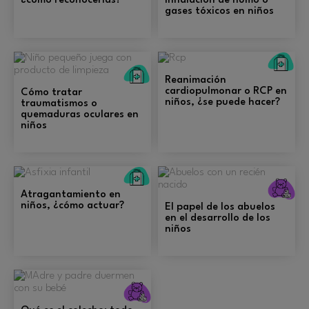
¿cómo reconocerlas?
inhalación de humo o
gases tóxicos en niños
Pr
Primeros
au
Reanimación
auxilios
cardiopulmonar o RCP en
Cómo tratar
niños, ¿se puede hacer?
traumatismos o
quemaduras oculares en
niños
Primeros
auxilios
C
Atragantamiento en
niños, ¿cómo actuar?
El papel de los abuelos
en el desarrollo de los
niños
Crianza