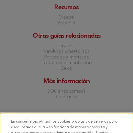
Recursos
Vídeos
Podcast
Otras guías relacionadas
Frutas
Verduras y hortalizas
Pescados y mariscos
Trabajo y alimentación
Sexo
Más información
¿Quiénes somos?
Contacto
Facebook
Twitter
YouTube
Instagram
En consumer.es utilizamos cookies propias y de terceros para
asegurarnos que la web funciona de manera correcta y