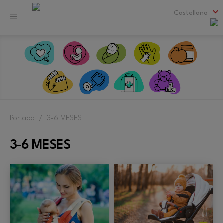
Saltar
al
Castellano
Menú
contenido
Portada
/
3-6 MESES
3-6 MESES
C