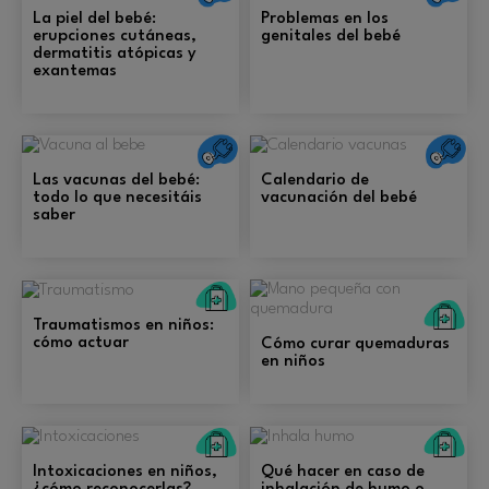
La piel del bebé:
Problemas en los
erupciones cutáneas,
genitales del bebé
dermatitis atópicas y
exantemas
Salud
S
Las vacunas del bebé:
Calendario de
todo lo que necesitáis
vacunación del bebé
saber
Primeros
Pr
auxilios
Traumatismos en niños:
au
cómo actuar
Cómo curar quemaduras
en niños
Primeros
Pr
auxilios
au
Intoxicaciones en niños,
Qué hacer en caso de