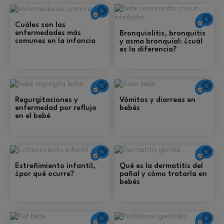
Salud
S
Cuáles son las
enfermedades más
Bronquiolitis, bronquitis
comunes en la infancia
y asma bronquial: ¿cuál
es la diferencia?
Salud
S
Regurgitaciones y
Vómitos y diarreas en
enfermedad por reflujo
bebés
en el bebé
Salud
S
Estreñimiento infantil,
Qué es la dermatitis del
¿por qué ocurre?
pañal y cómo tratarla en
bebés
Salud
S