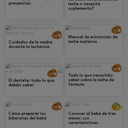
prevenirlas
leche o necesita
suplemento?
A
Alimentación
Manual de extracción de
leche materna
Cuidados de la madre
durante la lactancia
A
Alimentación
Todo lo que necesitáis
saber sobre la leche de
El destete: todo lo que
fórmula
debéis saber
De
p
Alimentación
y
Cómo preparar los
Conocer al bebé de tres
e
biberones del bebé
meses: sus
características