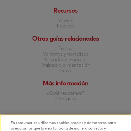
Recursos
Vídeos
Podcast
Otras guías relacionadas
Frutas
Verduras y hortalizas
Pescados y mariscos
Trabajo y alimentación
Sexo
Más información
¿Quiénes somos?
Contacto
Facebook
Twitter
YouTube
Instagram
En consumer.es utilizamos cookies propias y de terceros para
asegurarnos que la web funciona de manera correcta y