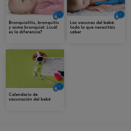
Salud
S
Bronquiolitis, bronquitis
Las vacunas del bebé:
y asma bronquial: ¿cuál
todo lo que necesitáis
es la diferencia?
saber
Salud
Calendario de
vacunación del bebé