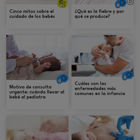
generales y
Salu
prevención.
Cinco mitos sobre el
¿Qué es la fiebre y por
cuidado de los bebés
qué se produce?
S
Salud
Cuáles son las
Motivo de consulta
enfermedades más
urgente: cuándo llevar al
comunes en la infancia
bebé al pediatra