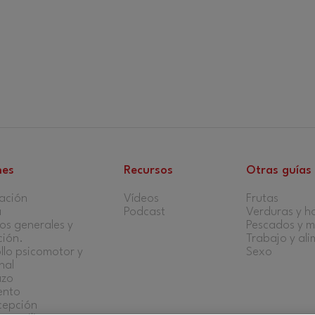
nes
Recursos
Otras guías
ación
Vídeos
Frutas
a
Podcast
Verduras y ho
s generales y
Pescados y m
ción.
Trabajo y al
llo psicomotor y
Sexo
nal
azo
ento
cepción