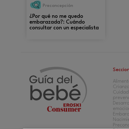
Preconcepción
¿Por qué no me quedo
embarazada?: Cuándo
consultar con un especialista
Seccio
Aliment
Crianz
Cuidado
preven
Desarro
emocio
Embar
Nacimi
Precon