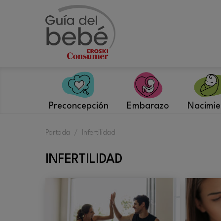
Saltar
al
contenido
Preconcepción
Embarazo
Nacimie
Portada
/
Infertilidad
INFERTILIDAD