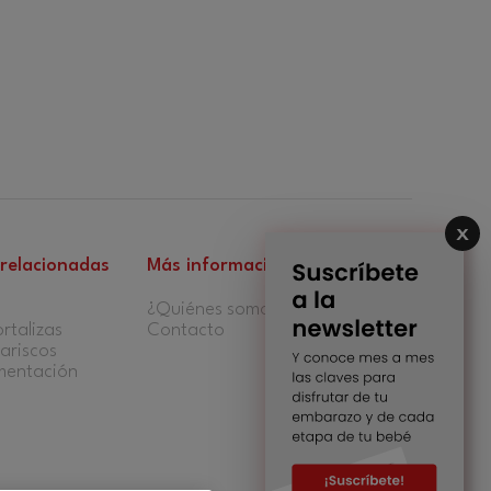
 relacionadas
Más información
¿Quiénes somos?
rtalizas
Contacto
ariscos
imentación