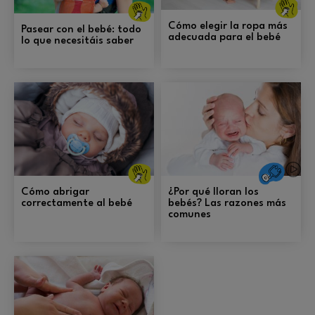
Cuidados
ge
generales y
pr
prevención.
Cómo elegir la ropa más
Pasear con el bebé: todo
adecuada para el bebé
lo que necesitáis saber
Cuidados
generales y
Salu
prevención.
Cómo abrigar
¿Por qué lloran los
correctamente al bebé
bebés? Las razones más
comunes