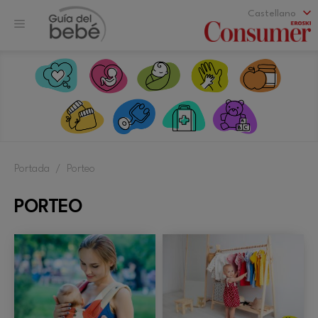
Saltar
Castellano
al
Menú
contenido
Portada
/
Porteo
PORTEO
C