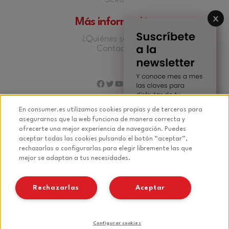
Más información
¿Quiénes somos?
Contacto
Facebook
Twitter
YouTube
Instagram
En consumer.es utilizamos cookies propias y de terceros para
asegurarnos que la web funciona de manera correcta y
ofrecerte una mejor experiencia de navegación. Puedes
© 2026 Fundación EROSKI
aceptar todas las cookies pulsando el botón “aceptar”,
rechazarlas o configurarlas para elegir libremente las que
Aviso legal
mejor se adaptan a tus necesidades.
Política de privacidad
Política de cookies
Rechazarlas
Aceptar
Configurar cookies