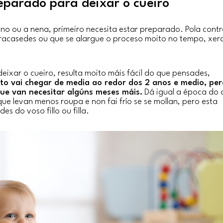
eparado para deixar o cueiro
neno ou a nena, primeiro necesita estar preparado. Pola cont
 fracasedes ou que se alargue o proceso moito no tempo, xe
eixar o cueiro, resulta moito máis fácil do que pensades,
o vai chegar de media ao redor dos 2 anos e medio, per
ue van necesitar algúns meses máis.
Dá igual a época do 
ue levan menos roupa e non fai frío se se mollan, pero esta
s do voso fillo ou filla.