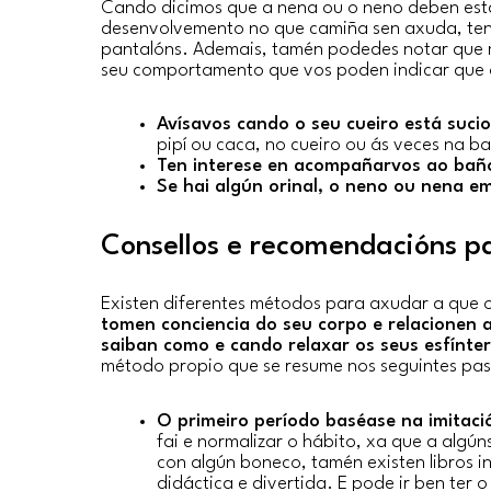
Cando dicimos que a nena ou o neno deben esta
desenvolvemento no que camiña sen axuda, ten 
pantalóns. Ademais, tamén podedes notar que m
seu comportamento que vos poden indicar que o 
Avísavos cando o seu cueiro está sucio
pipí ou caca, no cueiro ou ás veces na ba
Ten interese en acompañarvos ao bañ
Se hai algún orinal, o neno ou nena em
Consellos e recomendacións pa
Existen diferentes métodos para axudar a que o
tomen conciencia do seu corpo e relacionen a
saiban como e cando relaxar os seus esfínte
método propio que se resume nos seguintes pas
O primeiro período baséase na imitaci
fai e normalizar o hábito, xa que a algún
con algún boneco, tamén existen libros i
didáctica e divertida. E pode ir ben ter