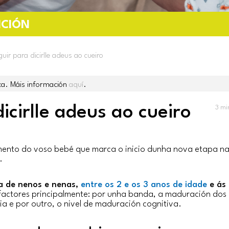
NCIÓN
uir para dicirlle adeus ao cueiro
ca. Máis información
aquí
.
icirlle adeus ao cueiro
3
mi
vemento do voso bebé que marca o inicio dunha nova etapa n
.
ía de nenos e nenas,
entre os 2 e os 3 anos de idade
e ás
actores principalmente: por unha banda, a maduración dos
a e por outro, o nivel de maduración cognitiva.