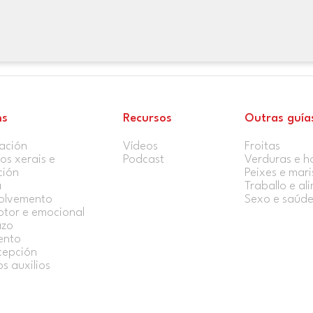
ns
Recursos
Outras guía
ación
Vídeos
Froitas
s xerais e
Podcast
Verduras e ho
ción
Peixes e mari
a
Traballo e al
olvemento
Sexo e saúd
otor e emocional
azo
ento
cepción
os auxilios