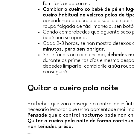
familiarizando con el.
Cambiar o cueiro co bebé de pé en luga
cueiro habitual de velcros polos de ti
aprendendo a baixalo e a subilo en por 
roupa folgada de fácil manexo, sen botón
Cando comprobedes que aguanta seco p
bebé non se opoña.
Cada 2-3 horas, se non mostra desexos d
minutos, pero sen obrigar.
Se se fai pis ou caca encima,
debedes ma
durante os primeiros días e mesmo despo
debedes limparlle, cambiarlle a súa roup
conseguirá.
Quitar o cueiro pola noite
Hai bebés que van conseguir o control de esfínt
necesario lembrar que unha porcentaxe moi impo
Pensade que o control nocturno pode non ch
Quitar o cueiro pola noite de forma continua
non teñades présa.
Etiquetas