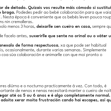
r de deitado. Quizais vos resulte máis cómodo si sustitu
po braga.
Podedes pedir ao bebé colaboración para que vai
si. Nesta época é conveniente que os bebés leven pouca rou
s nin cremalleras.
olo menos 3 horas,
deixarlle sen cueiro en casa,
sempre qu
e facelo antes,
suxerirlle que sente no orinal ou o váter 
nexalo de forma respectuosa
, xa que pode ser habitual
is, ocasionalmente, durante varias semanas. Simplemente
a coa súa colaboración e animarlle con que moi pronto o
eres diúrno e o nocturno practicamente á vez. Con todo, é
rtante de nenos e nenas necesitará manter o cueiro de noi
egar até os 5 ou 6 anos e é algo completamente normal.
 adoita xerar moita frustración cando hai escapes, así q