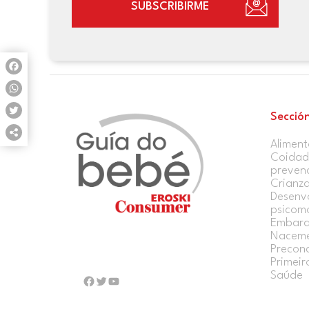
SUBSCRIBIRME
Facebook
WhatsApp
Secció
Twitter
Aliment
Compartir
Coidado
preven
Crianz
Desenv
psicom
Embar
Nacem
Precon
Primeir
Saúde
Facebook
Twitter
YouTube