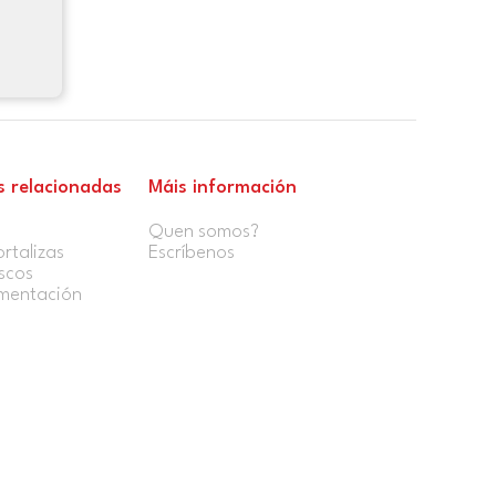
s relacionadas
Máis información
Quen somos?
rtalizas
Escríbenos
scos
imentación
e