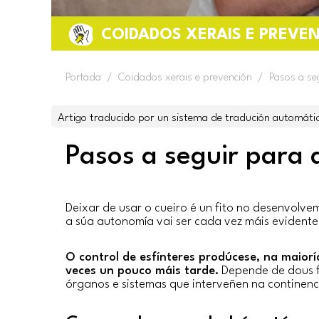
COIDADOS XERAIS E PREVE
Portada
/
Coidados xerais e prevención
/
Pasos a seg
Artigo traducido por un sistema de tradución automáti
Pasos a seguir para d
Deixar de usar o cueiro é un fito no desenvol
a súa autonomía vai ser cada vez máis evidente
O control de esfínteres prodúcese, na maior
veces un pouco máis tarde.
Depende de dous f
órganos e sistemas que interveñen na continenci