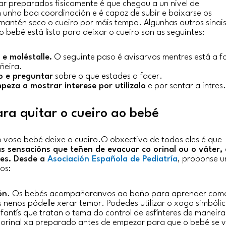
r preparados fisicamente é que chegou a un nivel de
unha boa coordinación e é capaz de subir e baixarse os
antén seco o cueiro por máis tempo. Algunhas outros sinai
bebé está listo para deixar o cueiro son as seguintes:
 e moléstalle.
O seguinte paso é avisarvos mentres está a f
ñeira.
o e preguntar
sobre o que estades a facer.
peza a mostrar interese por utilizalo
e por sentar a intres.
ra quitar o cueiro ao bebé
 voso bebé deixe o cueiro.O obxectivo de todos eles é que
s sensacións que teñen de evacuar co orinal ou o váter, 
res. Desde a
Asociación Española de Pediatría
, proponse u
os:
ón
. Os bebés acompañaranvos ao baño para aprender com
s nenos pódelle xerar temor. Podedes utilizar o xogo simbóli
nfantís que tratan o tema do control de esfínteres de maneir
 o orinal xa preparado antes de empezar para que o bebé se 