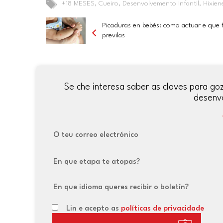
+18 MESES
,
Cueiro
,
Desenvolvemento Infantil
,
Hixien
Picaduras en bebés: como actuar e que 
previlas
Se che interesa saber as claves para g
desenv
O teu correo electrónico
En que etapa te atopas?
En que idioma queres recibir o boletín?
Lin e acepto as
políticas de privacidade