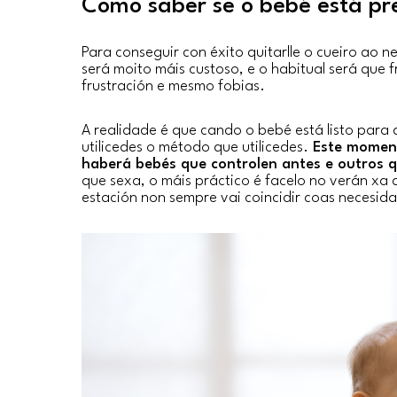
Como saber se o bebé está pr
Para conseguir con éxito quitarlle o cueiro ao 
será moito máis custoso, e o habitual será que
frustración e mesmo fobias.
A realidade é que cando o bebé está listo para d
utilicedes o método que utilicedes.
Este moment
haberá bebés que controlen antes e outros q
que sexa, o máis práctico é facelo no verán xa q
estación non sempre vai coincidir coas necesidade