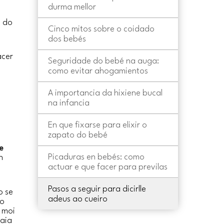
durma mellor
s do
Cinco mitos sobre o coidado
dos bebés
acer
Seguridade do bebé na auga:
como evitar ahogamientos
A importancia da hixiene bucal
na infancia
En que fixarse para elixir o
zapato do bebé
e
Picaduras en bebés: como
n
actuar e que facer para previlas
Pasos a seguir para dicirlle
o se
adeus ao cueiro
co
a moi
vaia