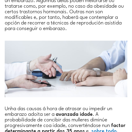
un embarazo. Algunhas delas poden mellorarse ou
tratarse como, por exemplo, no caso da obesidade ou
certos trastornos hormonais. Outras non son
modificables e, por tanto, haberá que contemplar a
opción de recorrer a técnicas de reprodución asistida
para conseguir o embarazo.
Unha das causas á hora de atrasar ou impedir un
embarazo adoita ser a
avanzada idade
. A
probabilidade de concibir das mulleres diminúe
progresivamente coa idade, converténdose nun
factor
determinante a partir dos 35 anos
e,
sobre todo,