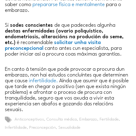
saber como
prepararse física e mentalmente
para o
embarazo.
Si
sodes conscientes
de que padecedes algunha
destas enfermidades (ovario poliquístico,
endometriosis, alteracións na produción do seme,
etc.)
é recomendable
solicitar unha visita
preconcepcional
canto antes cun especialista, para
poder iniciar así a procura coas máximas garantías.
En canto á tensión que pode provocar a procura dun
embarazo, non hai estudos concluíntes que determinen
que cause
infertilidade.
Aínda que asumir que é posible
que tarde en chegar o positivo (sen que exista ningún
problema) e afrontar o proceso de procura con
tranquilidade, seguro que vos axuda a vivir esta
experiencia sen abafos e gozando das relacións
sexuais.
Etiquetas
Anticonceptivos
,
Consulta médica
,
Embarazo
,
Fertilidade
,
Infertilidade
,
Preconcepción
,
Sexualidade