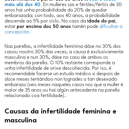
máis aló dos 40
.
En mulleres sas e fértiles/fértiis de 30
anos hai unha probabilidade do 20% de quedar
embarazada; con todo, aos 40 anos, a probabilidade
descende ao 5% por ciclo. No caso da
idade do pai
,
estar
por encima dos 50 anos
tamén pode
dificultar a
concepción.
Nas parellas, a infertilidade feminina dáse no 30% dos
casos; noutro 30% das veces, a causa é exclusivamente
masculina e nun 30%, dáse no caso de ambos os
membros da parella. O 10% restante corresponde a
unha infertilidade de orixe descoñecida. Por iso, é
recomendable facerse un estudo médico si despois de
doce meses tentándoo non logrades o tan desexado
embarazo (seis meses naqueles casos nos que a muller é
maior de 35 anos ou hai algún antecedente na parella
relacionado coa fertilidade).
Causas da infertilidade feminina e
masculina