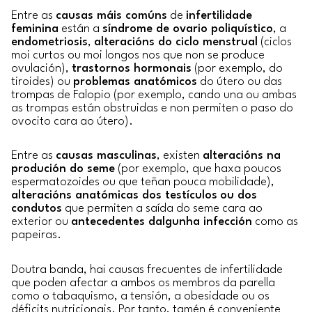
Entre as
causas máis comúns
de
infertilidade
feminina
están a
síndrome de ovario poliquístico
, a
endometriosis
,
alteracións do ciclo menstrual
(ciclos
moi curtos ou moi longos nos que non se produce
ovulación),
trastornos hormonais
(por exemplo, do
tiroides) ou
problemas anatómicos
do útero ou das
trompas de Falopio (por exemplo, cando una ou ambas
as trompas están obstruidas e non permiten o paso do
ovocito cara ao útero).
Entre as
causas masculinas
, existen
alteracións na
produción do seme
(por exemplo, que haxa poucos
espermatozoides ou que teñan pouca mobilidade),
alteracións anatómicas dos testículos
ou dos
condutos
que permiten a saída do seme cara ao
exterior ou
antecedentes dalgunha infección
como as
papeiras.
Doutra banda, hai causas frecuentes de infertilidade
que poden afectar a ambos os membros da parella
como o tabaquismo, a tensión, a obesidade ou os
déficits nutricionais. Por tanto, tamén é conveniente