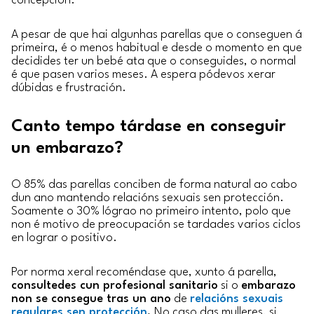
concepción.
A pesar de que hai algunhas parellas que o conseguen á
primeira, é o menos habitual e desde o momento en que
decidides ter un bebé ata que o conseguides, o normal
é que pasen varios meses. A espera pódevos xerar
dúbidas e frustración.
Canto tempo tárdase en conseguir
un embarazo?
O 85% das parellas conciben de forma natural ao cabo
dun ano mantendo relacións sexuais sen protección.
Soamente o 30% lógrao no primeiro intento, polo que
non é motivo de preocupación se tardades varios ciclos
en lograr o positivo.
Por norma xeral recoméndase que, xunto á parella,
consultedes cun profesional sanitario
si o
embarazo
non se consegue tras un ano
de
relacións sexuais
regulares sen protección
.
No caso das mulleres, si