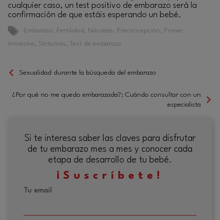
cualquier caso, un test positivo de embarazo será la
confirmación de que estáis esperando un bebé.
Etiquetas
Embarazo
,
Fertilidad
,
Náuseas
,
Preconcepción
,
Primer
trimestre
,
Síntomas
,
Test de embarazo
Sexualidad durante la búsqueda del embarazo
¿Por qué no me quedo embarazada?: Cuándo consultar con un
especialista
Si te interesa saber las claves para disfrutar
de tu embarazo mes a mes y conocer cada
etapa de desarrollo de tu bebé.
¡Suscríbete!
Tu email