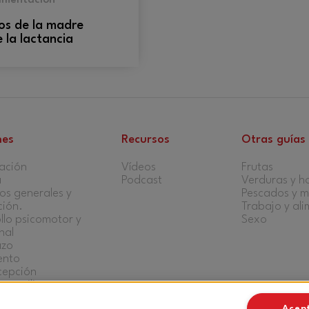
imentación
os de la madre
 la lactancia
nes
Recursos
Otras guías
ación
Vídeos
Frutas
a
Podcast
Verduras y ho
s generales y
Pescados y m
ción.
Trabajo y al
llo psicomotor y
Sexo
nal
azo
ento
cepción
s auxilios
Acep