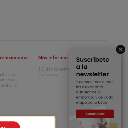
 relacionadas
Más información
¿Quiénes somos?
rtalizas
Contacto
ariscos
imentación
tar