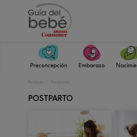
Saltar
al
contenido
Preconcepción
Embarazo
Nacimie
Portada
/
Postparto
POSTPARTO