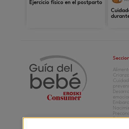
Al
Ejercicio físico en el postparto
Cuidad
durante
Seccio
Aliment
Crianz
Cuidado
preven
Desarro
emocio
Embar
Nacimi
Precon
Primero
Salud
Facebook
Twitter
YouTube
Instagram