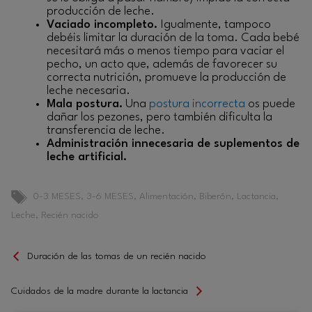
producción de leche.
Vaciado incompleto.
Igualmente, tampoco
debéis limitar la duración de la toma. Cada bebé
necesitará más o menos tiempo para vaciar el
pecho, un acto que, además de favorecer su
correcta nutrición, promueve la producción de
leche necesaria.
Mala postura.
Una
postura incorrecta
os puede
dañar los pezones, pero también dificulta la
transferencia de leche.
Administración innecesaria de suplementos de
leche artificial.
Etiquetas
0-3 MESES
,
3-6 MESES
,
Alimentación
,
Biberón
,
Lactancia
,
Leche
,
Recién nacido
Duración de las tomas de un recién nacido
Cuidados de la madre durante la lactancia