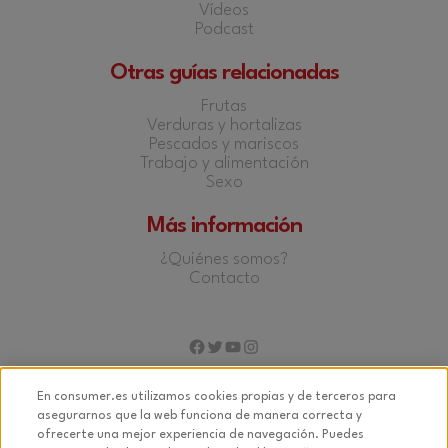
Vídeos
Podcast
Otras guías relacionadas
Frutas
Verduras y hortalizas
Pescados y mariscos
Trabajo y alimentación
Sexo
Más información
¿Quiénes somos?
Contacto
Facebook
Twitter
YouTube
Instagram
En consumer.es utilizamos cookies propias y de terceros para
asegurarnos que la web funciona de manera correcta y
ofrecerte una mejor experiencia de navegación. Puedes
© 2026 Fundación EROSKI