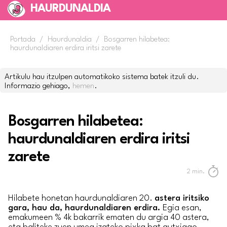
HAURDUNALDIA
Portada
/
Haurdunaldia
/
Bosgarren hilabetea:
haurdunaldiaren erdira iritsi zarete
Artikulu hau itzulpen automatikoko sistema batek itzuli du.
Informazio gehiago,
hemen
.
Bosgarren hilabetea:
haurdunaldiaren erdira iritsi
zarete
2
min.
Hilabete honetan haurdunaldiaren 20.
astera iritsiko
gara, hau da, haurdunaldiaren erdira.
Egia esan,
emakumeen % 4k bakarrik ematen du argia 40 astera,