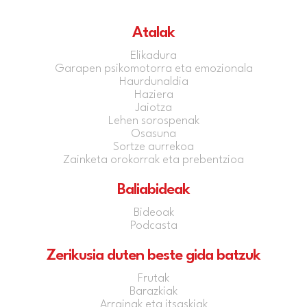
Atalak
Elikadura
Garapen psikomotorra eta emozionala
Haurdunaldia
Haziera
Jaiotza
Lehen sorospenak
Osasuna
Sortze aurrekoa
Zainketa orokorrak eta prebentzioa
Baliabideak
Bideoak
Podcasta
Zerikusia duten beste gida batzuk
Frutak
Barazkiak
Arrainak eta itsaskiak