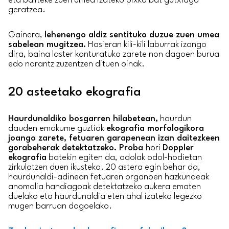
eta baliteke zuen umea izateko pixka bat gutxiago
geratzea.
Gainera,
lehenengo aldiz sentituko duzue zuen umea
sabelean mugitzea.
Hasieran kili-kili laburrak izango
dira, baina laster konturatuko zarete non dagoen burua
edo norantz zuzentzen dituen oinak.
20 asteetako ekografia
Haurdunaldiko bosgarren hilabetean,
haurdun
dauden emakume guztiak
ekografia morfologikora
joango zarete, fetuaren garapenean izan daitezkeen
gorabeherak detektatzeko. Proba
hori
Doppler
ekografia
batekin egiten da, odolak odol-hodietan
zirkulatzen duen ikusteko. 20 astera egin behar da,
haurdunaldi-adinean fetuaren organoen hazkundeak
anomalia handiagoak detektatzeko aukera ematen
duelako eta haurdunaldia eten ahal izateko legezko
mugen barruan dagoelako.