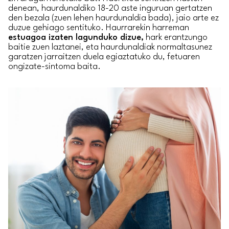
denean, haurdunaldiko 18-20 aste inguruan gertatzen
den bezala (zuen lehen haurdunaldia bada), jaio arte ez
duzue gehiago sentituko. Haurrarekin harreman
estuagoa izaten lagunduko dizue,
hark erantzungo
baitie zuen laztanei, eta haurdunaldiak normaltasunez
garatzen jarraitzen duela egiaztatuko du, fetuaren
ongizate-sintoma baita.