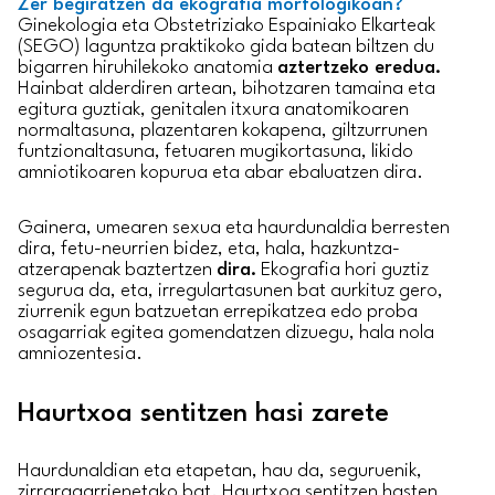
Zer begiratzen da ekografia morfologikoan?
Ginekologia eta Obstetriziako Espainiako Elkarteak
(SEGO) laguntza praktikoko gida batean biltzen du
bigarren hiruhilekoko anatomia
aztertzeko eredua.
Hainbat alderdiren artean, bihotzaren tamaina eta
egitura guztiak, genitalen itxura anatomikoaren
normaltasuna, plazentaren kokapena, giltzurrunen
funtzionaltasuna, fetuaren mugikortasuna, likido
amniotikoaren kopurua eta abar ebaluatzen dira.
Gainera, umearen sexua eta haurdunaldia berresten
dira, fetu-neurrien bidez, eta, hala, hazkuntza-
atzerapenak baztertzen
dira.
Ekografia hori guztiz
segurua da, eta, irregulartasunen bat aurkituz gero,
ziurrenik egun batzuetan errepikatzea edo proba
osagarriak egitea gomendatzen dizuegu, hala nola
amniozentesia.
Haurtxoa sentitzen hasi zarete
Haurdunaldian eta etapetan, hau da, seguruenik,
zirraragarrienetako bat. Haurtxoa sentitzen hasten