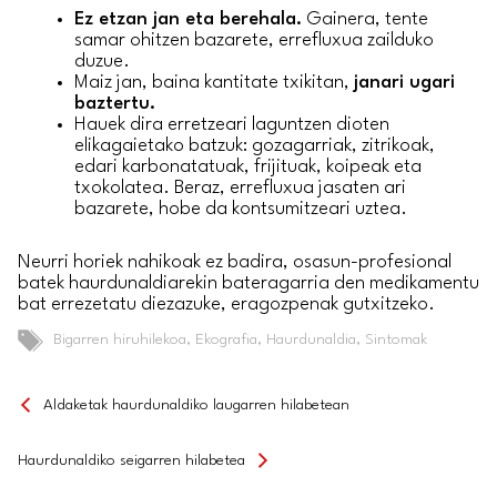
Ez etzan jan eta berehala.
Gainera, tente
samar ohitzen bazarete, errefluxua zailduko
duzue.
Maiz jan, baina kantitate txikitan,
janari ugari
baztertu.
Hauek dira erretzeari laguntzen dioten
elikagaietako batzuk: gozagarriak, zitrikoak,
edari karbonatatuak, frijituak, koipeak eta
txokolatea. Beraz, errefluxua jasaten ari
bazarete, hobe da kontsumitzeari uztea.
Neurri horiek nahikoak ez badira, osasun-profesional
batek haurdunaldiarekin bateragarria den medikamentu
bat errezetatu diezazuke, eragozpenak gutxitzeko.
Tags
Bigarren hiruhilekoa
,
Ekografia
,
Haurdunaldia
,
Sintomak
Aldaketak haurdunaldiko laugarren hilabetean
Haurdunaldiko seigarren hilabetea