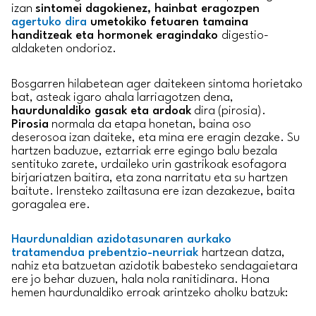
izan
sintomei dagokienez, hainbat eragozpen
agertuko dira
umetokiko fetuaren tamaina
handitzeak eta hormonek eragindako
digestio-
aldaketen ondorioz.
Bosgarren hilabetean ager daitekeen sintoma horietako
bat, asteak igaro ahala larriagotzen dena,
haurdunaldiko gasak eta ardoak
dira (pirosia).
Pirosia
normala da etapa honetan, baina oso
deserosoa izan daiteke, eta mina ere eragin dezake. Su
hartzen baduzue, eztarriak erre egingo balu bezala
sentituko zarete, urdaileko urin gastrikoak esofagora
birjariatzen baitira, eta zona narritatu eta su hartzen
baitute. Irensteko zailtasuna ere izan dezakezue, baita
goragalea ere.
Haurdunaldian azidotasunaren aurkako
tratamendua prebentzio-neurriak
hartzean datza,
nahiz eta batzuetan azidotik babesteko sendagaietara
ere jo behar duzuen, hala nola ranitidinara. Hona
hemen haurdunaldiko erroak arintzeko aholku batzuk: