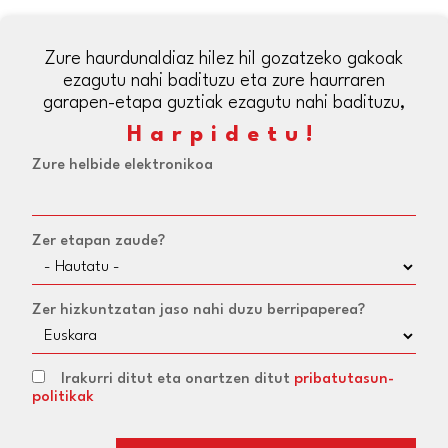
Zure haurdunaldiaz hilez hil gozatzeko gakoak
ezagutu nahi badituzu eta zure haurraren
garapen-etapa guztiak ezagutu nahi badituzu,
Harpidetu!
Zure helbide elektronikoa
Zer etapan zaude?
Zer hizkuntzatan jaso nahi duzu berripaperea?
Irakurri ditut eta onartzen ditut
pribatutasun-
politikak