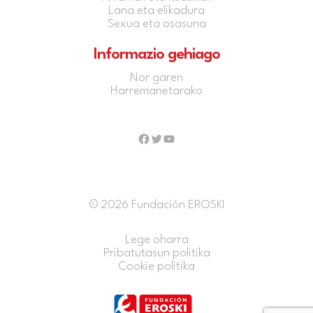
Lana eta elikadura
Sexua eta osasuna
Informazio gehiago
Nor garen
Harremanetarako
Facebook
Twitter
YouTube
© 2026 Fundación EROSKI
Lege oharra
Pribatutasun politika
Cookie politika