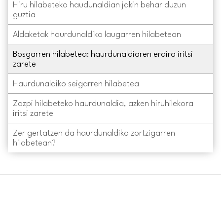
Hiru hilabeteko haudunaldian jakin behar duzun
guztia
Aldaketak haurdunaldiko laugarren hilabetean
Bosgarren hilabetea: haurdunaldiaren erdira iritsi
zarete
Haurdunaldiko seigarren hilabetea
Zazpi hilabeteko haurdunaldia, azken hiruhilekora
iritsi zarete
Zer gertatzen da haurdunaldiko zortzigarren
hilabetean?