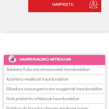
HARPIDETU
HAURDUNALDIKO ARTIKULUAK
Aldaketa fisiko eta emozionalak haurdunaldian
Azterketa medikoak haurdunaldian
Elikadura osasungarria eta osagarriak haurdunaldian
Nola prebenitu infekzioak haurdunaldian
Nolakoa da haurdun dagoen emakume baten