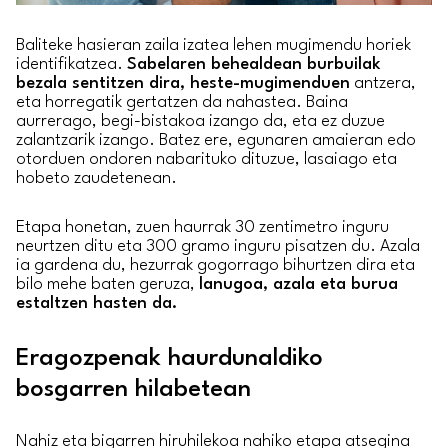
Baliteke hasieran zaila izatea lehen mugimendu horiek
identifikatzea.
Sabelaren behealdean burbuilak
bezala sentitzen dira, heste-mugimenduen
antzera,
eta horregatik gertatzen da nahastea. Baina
aurrerago, begi-bistakoa izango da, eta ez duzue
zalantzarik izango. Batez ere, egunaren amaieran edo
otorduen ondoren nabarituko dituzue, lasaiago eta
hobeto zaudetenean.
Etapa honetan, zuen haurrak 30 zentimetro inguru
neurtzen ditu eta 300 gramo inguru pisatzen du. Azala
ia gardena du, hezurrak gogorrago bihurtzen dira eta
bilo mehe baten geruza,
lanugoa, azala eta burua
estaltzen hasten da.
Eragozpenak haurdunaldiko
bosgarren hilabetean
Nahiz eta bigarren hiruhilekoa nahiko etapa atsegina