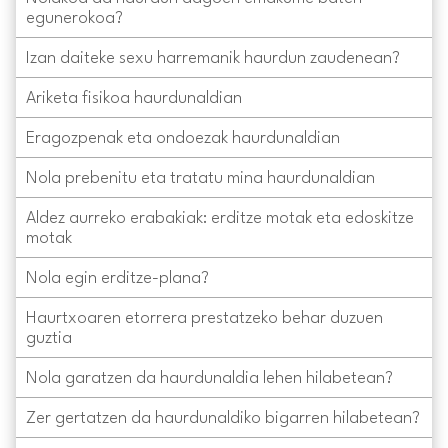
egunerokoa?
Izan daiteke sexu harremanik haurdun zaudenean?
Ariketa fisikoa haurdunaldian
Eragozpenak eta ondoezak haurdunaldian
Nola prebenitu eta tratatu mina haurdunaldian
Aldez aurreko erabakiak: erditze motak eta edoskitze
motak
Nola egin erditze-plana?
Haurtxoaren etorrera prestatzeko behar duzuen
guztia
Nola garatzen da haurdunaldia lehen hilabetean?
Zer gertatzen da haurdunaldiko bigarren hilabetean?