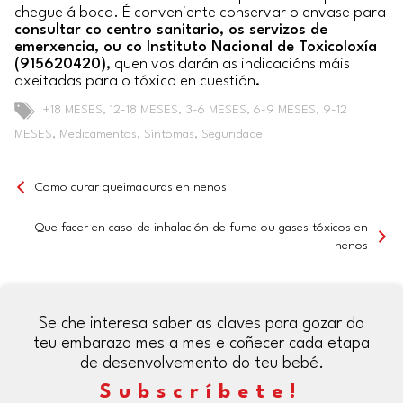
chegue á boca. É conveniente conservar o envase para
consultar co centro sanitario, os servizos de
emerxencia, ou co Instituto Nacional de Toxicoloxía
(915620420),
quen vos darán as indicacións máis
axeitadas para o tóxico en cuestión
.
Etiquetas
+18 MESES
,
12-18 MESES
,
3-6 MESES
,
6-9 MESES
,
9-12
MESES
,
Medicamentos
,
Síntomas
,
Seguridade
Como curar queimaduras en nenos
Que facer en caso de inhalación de fume ou gases tóxicos en
nenos
Se che interesa saber as claves para gozar do
teu embarazo mes a mes e coñecer cada etapa
de desenvolvemento do teu bebé.
Subscríbete!