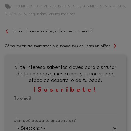
Etiquetas
+18 MESES
,
0-3 MESES
,
12-18 MESES
,
3-6 MESES
,
6-9 MESES
,
9-12 MESES
,
Seguridad
,
Visitas médicas
Intoxicaciones en niños, ¿cómo reconocerlas?
Cómo tratar traumatismos o quemaduras oculares en niños
Si te interesa saber las claves para disfrutar
de tu embarazo mes a mes y conocer cada
etapa de desarrollo de tu bebé.
¡Suscríbete!
Tu email
¿En qué etapa te encuentras?