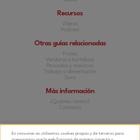
Recursos
Vídeos
Podcast
Otras guías relacionadas
Frutas
Verduras y hortalizas
Pescados y mariscos
Trabajo y alimentación
Sexo
Más información
¿Quiénes somos?
Contacto
Facebook
Twitter
YouTube
Instagram
En consumer.es utilizamos cookies propias y de terceros para
asegurarnos que la web funciona de manera correcta y