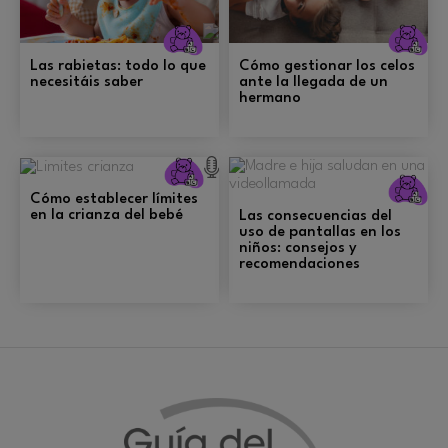
Crianza
C
Las rabietas: todo lo que
Cómo gestionar los celos
necesitáis saber
ante la llegada de un
hermano
Crianza
C
Cómo establecer límites
en la crianza del bebé
Las consecuencias del
uso de pantallas en los
niños: consejos y
recomendaciones