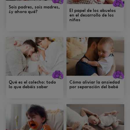
Crianza
C
Sois padres, sois madres,
El papel de los abuelos
¿y ahora qué?
en el desarrollo de los
niños
Crianza
C
Qué es el colecho: todo
Cómo aliviar la ansiedad
lo que debéis saber
por separación del bebé