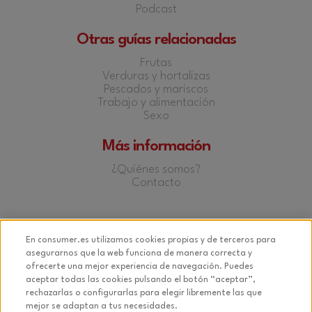
Podcast
Otras guías relacionadas
Frutas
Verduras y hortalizas
Pescados y mariscos
Trabajo y alimentación
Sexo
Más información
¿Quiénes somos?
Contacto
Facebook
Twitter
YouTube
Instagram
En consumer.es utilizamos cookies propias y de terceros para
asegurarnos que la web funciona de manera correcta y
ofrecerte una mejor experiencia de navegación. Puedes
aceptar todas las cookies pulsando el botón “aceptar”,
rechazarlas o configurarlas para elegir libremente las que
© 2026 Fundación EROSKI
mejor se adaptan a tus necesidades.