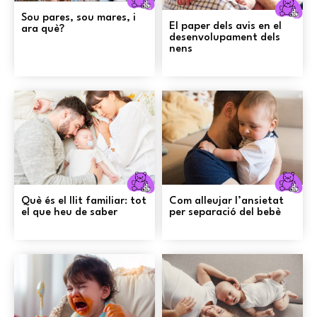
Criança
C
Sou pares, sou mares, i
El paper dels avis en el
ara què?
desenvolupament dels
nens
Criança
C
Què és el llit familiar: tot
Com alleujar l’ansietat
el que heu de saber
per separació del bebè