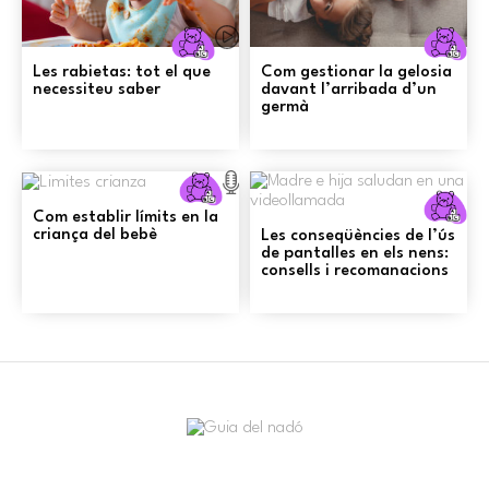
Criança
C
Les rabietas: tot el que
Com gestionar la gelosia
necessiteu saber
davant l’arribada d’un
germà
Criança
C
Com establir límits en la
criança del bebè
Les conseqüències de l’ús
de pantalles en els nens:
consells i recomanacions