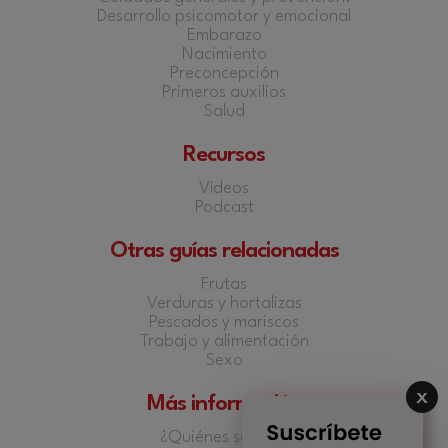
Desarrollo psicomotor y emocional
Embarazo
Nacimiento
Preconcepción
Primeros auxilios
Salud
Recursos
Vídeos
Podcast
Otras guías relacionadas
Frutas
Verduras y hortalizas
Pescados y mariscos
Trabajo y alimentación
Sexo
Más información
¿Quiénes somos?