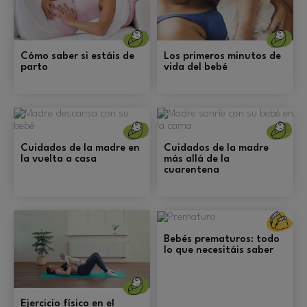
Nacimiento
N
Cómo saber si estáis de
Los primeros minutos de
parto
vida del bebé
Nacimiento
N
Cuidados de la madre en
Cuidados de la madre
la vuelta a casa
más allá de la
cuarentena
De
p
y
Bebés prematuros: todo
e
lo que necesitáis saber
Nacimiento
Ejercicio físico en el