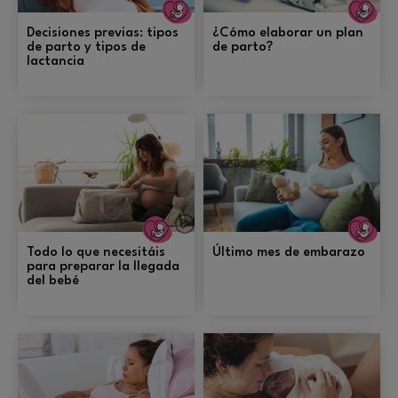
Embarazo
E
Decisiones previas: tipos
¿Cómo elaborar un plan
de parto y tipos de
de parto?
lactancia
Embarazo
E
Todo lo que necesitáis
Último mes de embarazo
para preparar la llegada
del bebé