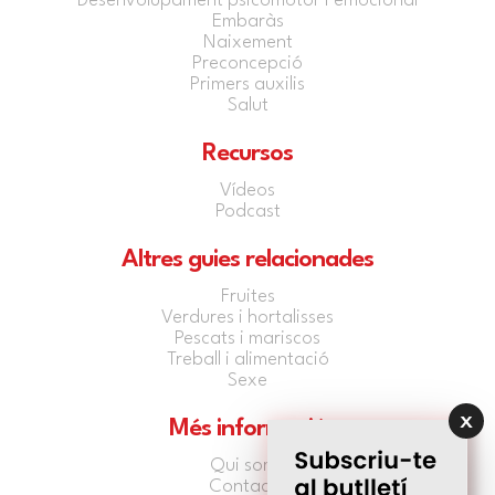
Desenvolupament psicomotor i emocional
Embaràs
Naixement
Preconcepció
Primers auxilis
Salut
Recursos
Vídeos
Podcast
Altres guies relacionades
Fruites
Verdures i hortalisses
Pescats i mariscos
Treball i alimentació
Sexe
Més informació
Qui som?
Contacte