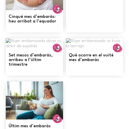
Embaràs
Cinquè mes d’embaràs:
heu arribat a l’equador
Embaràs
E
Set mesos d’embaràs,
Què ocorre en el vuitè
arribeu a l’últim
mes d’embaràs
trimestre
Embaràs
Últim mes d’embaràs