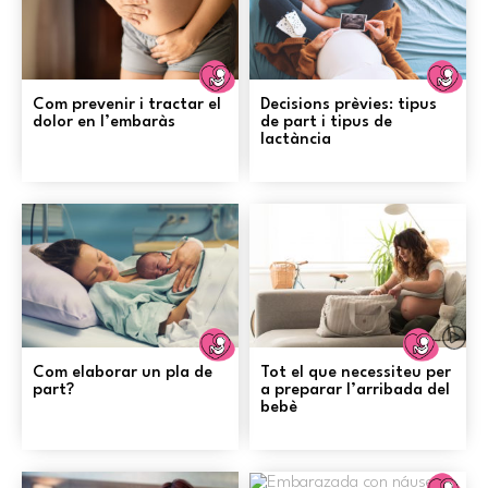
Embaràs
E
Com prevenir i tractar el
Decisions prèvies: tipus
dolor en l’embaràs
de part i tipus de
lactància
Embaràs
Emba
Com elaborar un pla de
Tot el que necessiteu per
part?
a preparar l’arribada del
bebè