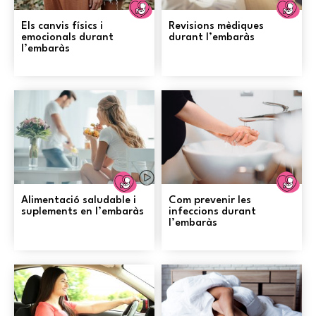
Embaràs
E
Els canvis físics i
Revisions mèdiques
emocionals durant
durant l’embaràs
l’embaràs
Embaràs
E
Alimentació saludable i
Com prevenir les
suplements en l’embaràs
infeccions durant
l’embaràs