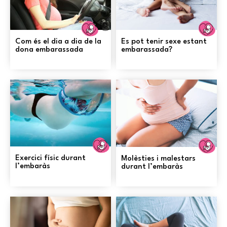
Embaràs
E
Com és el dia a dia de la
Es pot tenir sexe estant
dona embarassada
embarassada?
Embaràs
E
Exercici físic durant
Molèsties i malestars
l’embaràs
durant l’embaràs