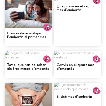
E
Què passa en el segon
mes d’embaràs
Embaràs
Com es desenvolupa
l’embaràs el primer mes
Embaràs
E
Tot el que has de saber
Canvis en el quart mes
als tres mesos d’embaràs
d’embaràs
E
El sisè mes d’embaràs