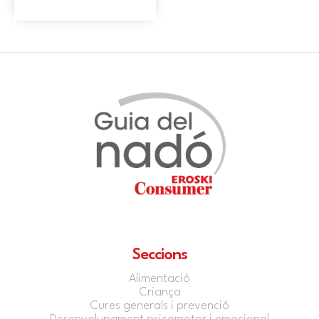
Seccions
Alimentació
Criança
Cures generals i prevenció