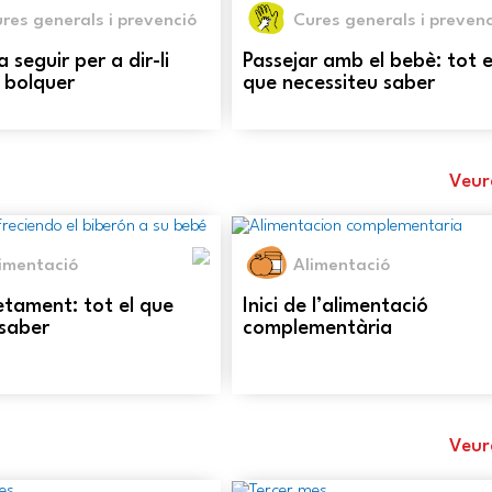
res generals i prevenció
Cures generals i prevenc
 seguir per a dir-li
Passejar amb el bebè: tot e
 bolquer
que necessiteu saber
Veur
imentació
Alimentació
letament: tot el que
Inici de l’alimentació
 saber
complementària
Veur