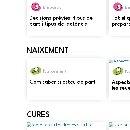
Embaràs
E
Decisions prèvies: tipus de
Tot el 
part i tipus de lactància
prepara
NAIXEMENT
Naixement
N
Com saber si esteu de part
Aspect
les sev
CURES