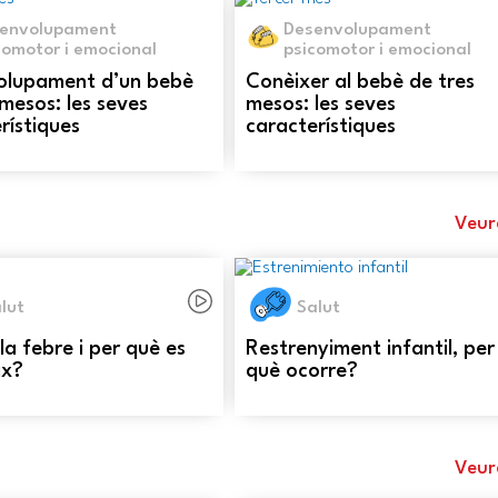
envolupament
Desenvolupament
comotor i emocional
psicomotor i emocional
olupament d’un bebè
Conèixer al bebè de tres
mesos: les seves
mesos: les seves
rístiques
característiques
Veur
lut
Salut
la febre i per què es
Restrenyiment infantil, per
ix?
què ocorre?
Veur