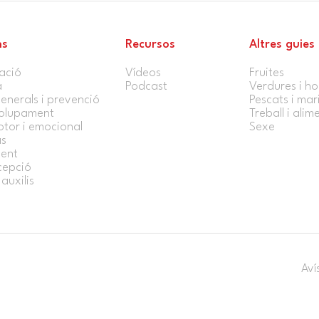
ns
Recursos
Altres guies
ació
Vídeos
Fruites
a
Podcast
Verdures i ho
enerals i prevenció
Pescats i mar
olupament
Treball i alim
tor i emocional
Sexe
s
ent
cepció
auxilis
Aví