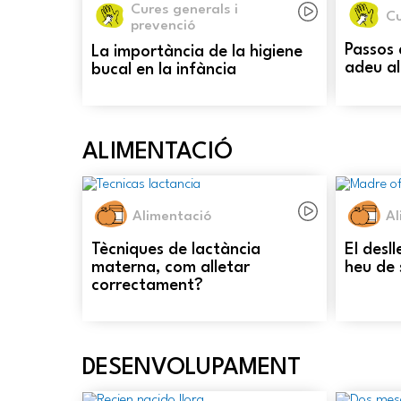
Cures generals i
Cu
prevenció
Passos a
La importància de la higiene
adeu al
bucal en la infància
ALIMENTACIÓ
Alimentació
Al
Tècniques de lactància
El desl
materna, com alletar
heu de
correctament?
DESENVOLUPAMENT