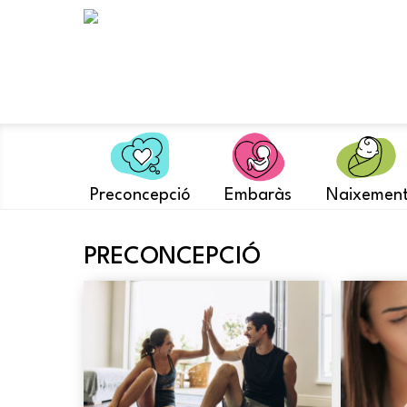
Skip
to
content
Preconcepció
Embaràs
Naixemen
PRECONCEPCIÓ