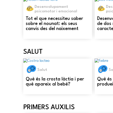
Desenvolupament
Des
psicomotor i emocional
psi
Tot el que necessiteu saber
Desenv
sobre el nounat: els seus
de dos 
canvis des del naixement
caracte
SALUT
Salut
Sa
Què és la crosta làctia i per
Què és 
què apareix al bebè?
produe
PRIMERS AUXILIS