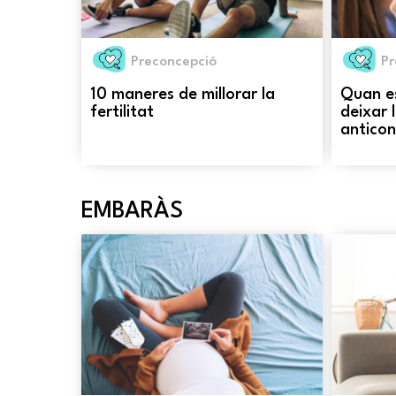
Preconcepció
Pr
10 maneres de millorar la
Quan es
fertilitat
deixar l
anticon
EMBARÀS