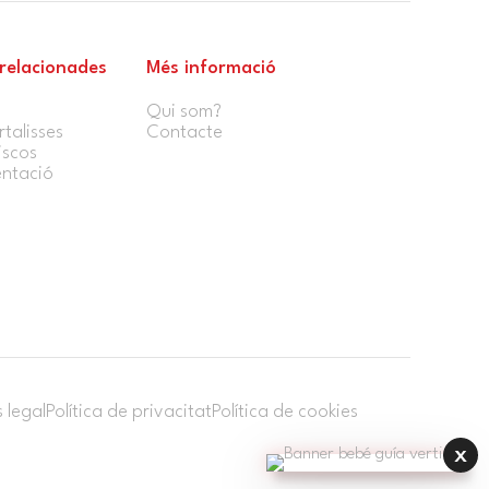
 relacionades
Més informació
Qui som?
rtalisses
Contacte
iscos
entació
s legal
Política de privacitat
Política de cookies