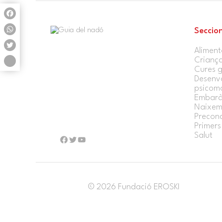
Facebook
Seccio
WhatsApp
Aliment
Twitter
Crianç
Cures g
Share
Desenv
psicomo
Embarà
Naixem
Precon
Primers 
Salut
Facebook
Twitter
YouTube
© 2026 Fundació EROSKI