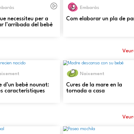
mbaràs
Embaràs
que necessiteu per a
Com elaborar un pla de pa
r l’arribada del bebè
Veur
aixement
Naixement
e d’un bebè nounat:
Cures de la mare en la
es característiques
tornada a casa
Veur