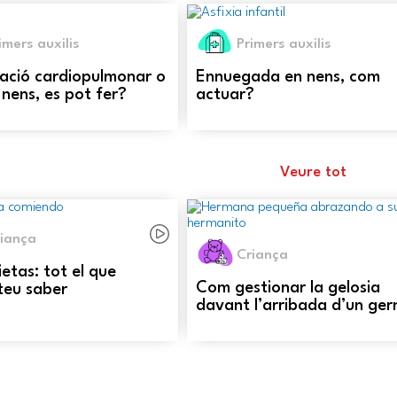
imers auxilis
Primers auxilis
ació cardiopulmonar o
Ennuegada en nens, com
nens, es pot fer?
actuar?
Veure tot
iança
Criança
ietas: tot el que
Com gestionar la gelosia
teu saber
davant l’arribada d’un ge