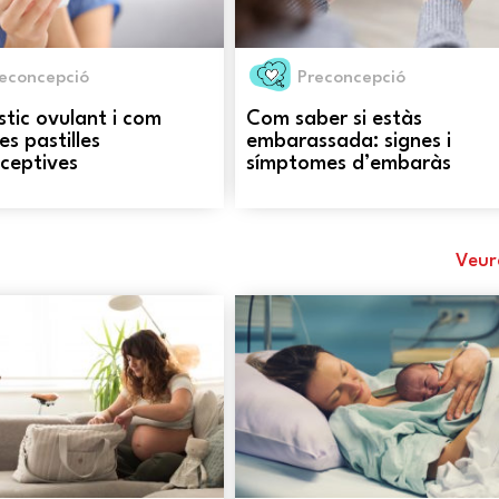
econcepció
Preconcepció
tic ovulant i com
Com saber si estàs
es pastilles
embarassada: signes i
ceptives
símptomes d’embaràs
Veur