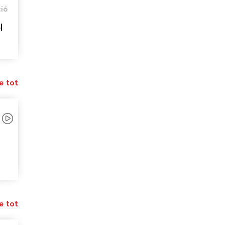
ió
l
e tot
e tot