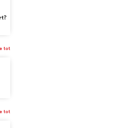
rt?
e tot
e tot