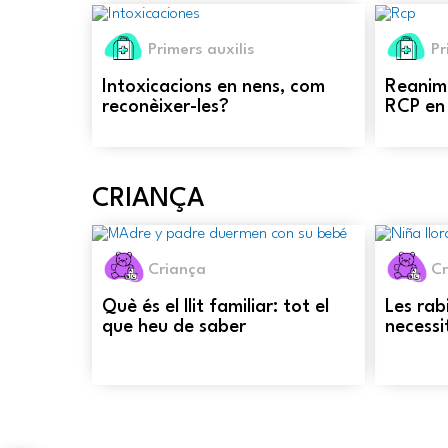
Primers auxilis
Pr
Intoxicacions en nens, com
Reanim
reconèixer-les?
RCP en 
CRIANÇA
Criança
Cr
Què és el llit familiar: tot el
Les rab
que heu de saber
necessi