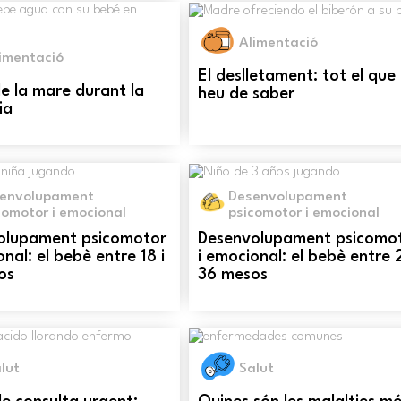
Alimentació
imentació
El deslletament: tot el que
e la mare durant la
heu de saber
ia
envolupament
Desenvolupament
comotor i emocional
psicomotor i emocional
olupament psicomotor
Desenvolupament psicomo
onal: el bebè entre 18 i
i emocional: el bebè entre 2
os
36 mesos
lut
Salut