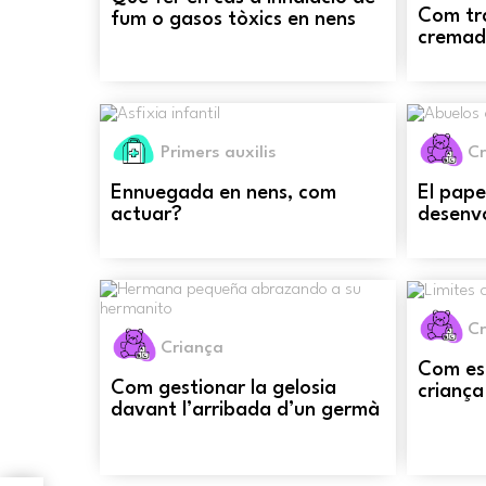
Com tr
fum o gasos tòxics en nens
cremade
Primers auxilis
Cr
Ennuegada en nens, com
El pape
actuar?
desenv
Cr
Criança
Com est
Com gestionar la gelosia
criança
davant l’arribada d’un germà