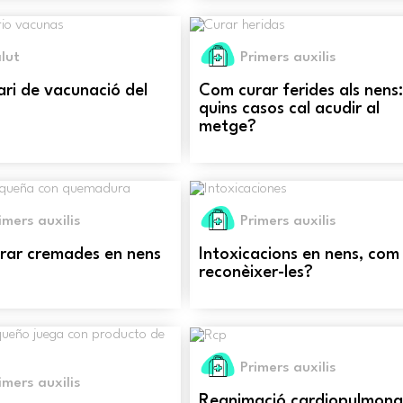
lut
Primers auxilis
ri de vacunació del
Com curar ferides als nens
quins casos cal acudir al
metge?
imers auxilis
Primers auxilis
rar cremades en nens
Intoxicacions en nens, com
reconèixer-les?
Primers auxilis
imers auxilis
Reanimació cardiopulmona