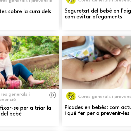
Cures generals i prevenc
res generals i prevenció
Seguretat del bebè en l’ai
tes sobre la cura dels
com evitar ofegaments
res generals i
Cures generals i prevenc
evenció
Picades en bebès: com act
fixar-se per a triar la
i què fer per a prevenir-les
 del bebè