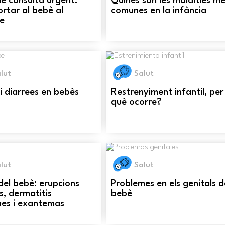
e consulta urgent:
Quines són les malalties m
rtar al bebè al
comunes en la infància
re
lut
Salut
i diarrees en bebès
Restrenyiment infantil, per
què ocorre?
lut
Salut
 del bebè: erupcions
Problemes en els genitals d
s, dermatitis
bebè
ues i exantemas