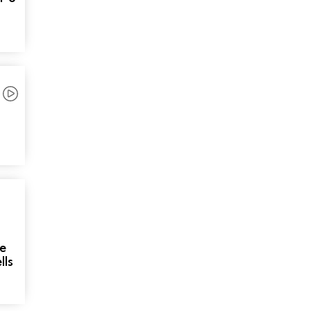
de
lls