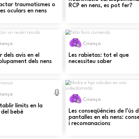
actar traumatismes o
RCP en nens, es pot fer?
s oculars en nens
iança
Criança
r dels avis en el
Les rabietas: tot el que
olupament dels nens
necessiteu saber
iança
Criança
ablir límits en la
Les conseqüències de l’ús 
 del bebè
pantalles en els nens: conse
i recomanacions