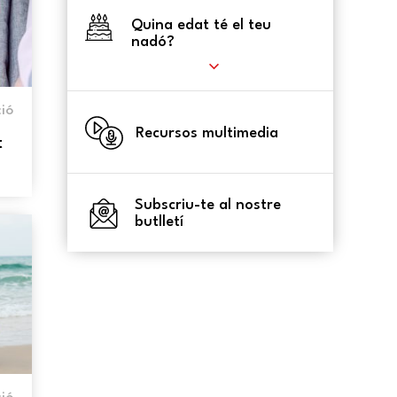
Quina edat té el teu
nadó?
ió
Recursos multimedia
t
Subscriu-te al nostre
butlletí