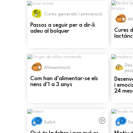
Cures generals i prevenció
Al
Passos a seguir per a dir-li
Cures d
adeu al bolquer
lactànc
Des
Alimentació
psi
Com han d’alimentar-se els
Desenv
nens d’1 a 3 anys
i emoci
24 mes
Salut
Sa