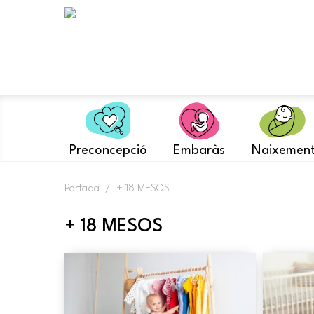
Skip
to
content
Preconcepció
Embaràs
Naixemen
Portada
/
+ 18 MESOS
+ 18 MESOS