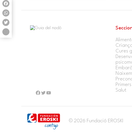
Facebook
WhatsApp
Seccio
Twitter
Share
Aliment
Crianç
Cures g
Desenv
psicomo
Embarà
Naixem
Precon
Primers 
Salut
Facebook
Twitter
YouTube
© 2026 Fundació EROSKI