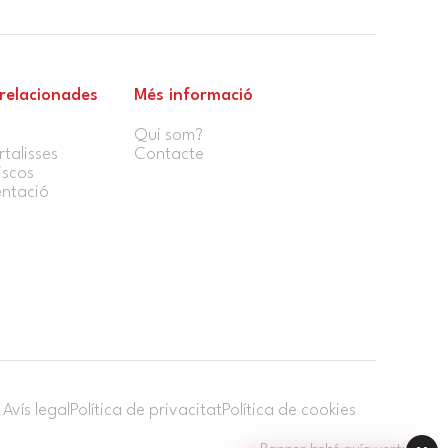
 relacionades
Més informació
Qui som?
rtalisses
Contacte
iscos
entació
Avís legal
Política de privacitat
Política de cookies