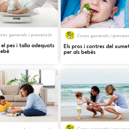
res generals i prevenció
Cures generals i prevenc
 el pes i talla adequats
Els pros i contres del xume
bebè
per als bebès