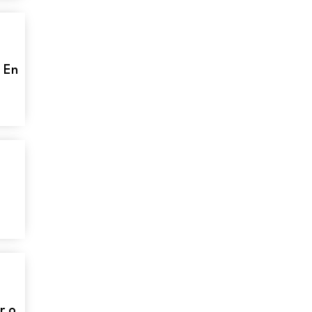
: En
r o