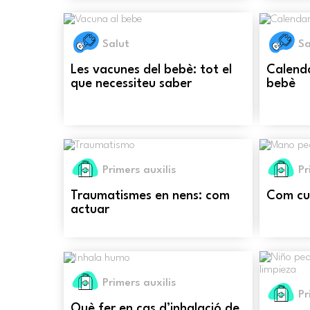
Salut
Sa
Les vacunes del bebè: tot el
Calenda
que necessiteu saber
bebè
Primers auxilis
Pr
Traumatismes en nens: com
Com cu
actuar
Primers auxilis
Pr
Què fer en cas d’inhalació de