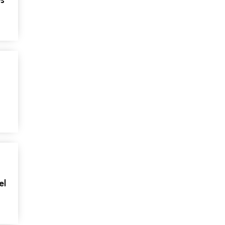
és
el