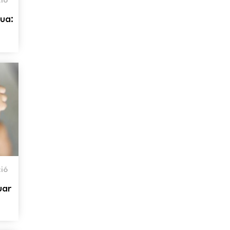
ió
gua:
ió
uar