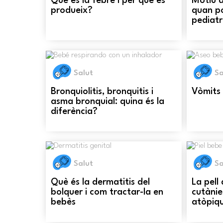
Què és la febre i per què es
Motiu d
produeix?
quan po
pediat
Salut
Sa
Bronquiolitis, bronquitis i
Vòmits 
asma bronquial: quina és la
diferència?
Salut
Sa
Què és la dermatitis del
La pell
bolquer i com tractar-la en
cutànie
bebès
atòpiq