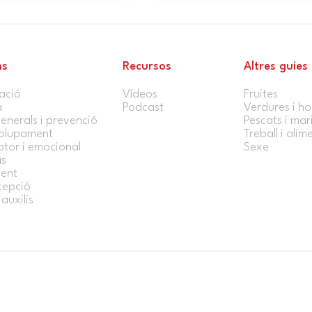
ns
Recursos
Altres guies
ació
Vídeos
Fruites
a
Podcast
Verdures i ho
enerals i prevenció
Pescats i mar
olupament
Treball i alim
tor i emocional
Sexe
s
ent
cepció
auxilis