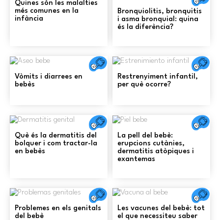
Quines són les malalties
més comunes en la
Bronquiolitis, bronquitis
infància
i asma bronquial: quina
és la diferència?
Salut
Sa
Vòmits i diarrees en
Restrenyiment infantil,
bebès
per què ocorre?
Salut
Sa
Què és la dermatitis del
La pell del bebè:
bolquer i com tractar-la
erupcions cutànies,
en bebès
dermatitis atòpiques i
exantemas
Salut
Sa
Problemes en els genitals
Les vacunes del bebè: tot
del bebè
el que necessiteu saber