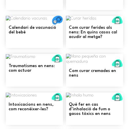
Pr
Salut
au
Calendari de vacunació
Com curar ferides als
del bebè
nens: En quins casos cal
acudir al metge?
Primers
Pr
auxilis
Traumatismes en nens:
au
com actuar
Com curar cremades en
nens
Primers
Pr
auxilis
au
Intoxicacions en nens,
Què fer en cas
com reconèixer-les?
d’inhalació de fum o
gasos tòxics en nens