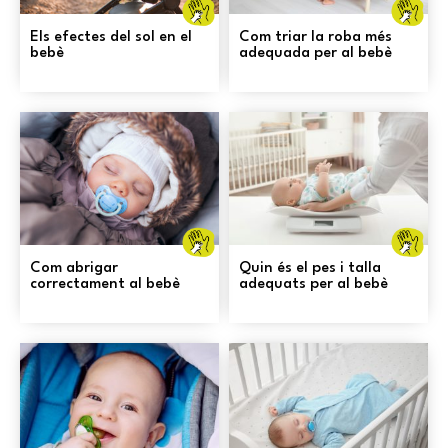
generals
g
i
i
Els efectes del sol en el
Com triar la roba més
prevenció
pr
bebè
adequada per al bebè
Cures
C
generals
g
i
i
Com abrigar
Quin és el pes i talla
prevenció
pr
correctament al bebè
adequats per al bebè