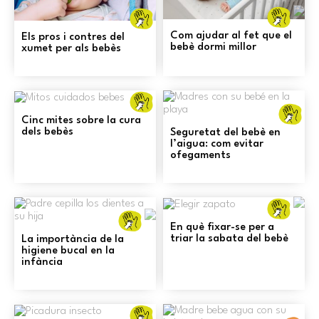
Cur
Cures
gen
generals
i
i
Com ajudar al fet que el
Els pros i contres del
prev
prevenció
bebè dormi millor
xumet per als bebès
Cures
C
generals
g
i
Cinc mites sobre la cura
i
prevenció
dels bebès
Seguretat del bebè en
pr
l’aigua: com evitar
ofegaments
Cur
Cures
gen
generals
i
En què fixar-se per a
i
prev
triar la sabata del bebè
La importància de la
prevenció
higiene bucal en la
infància
Cures
generals