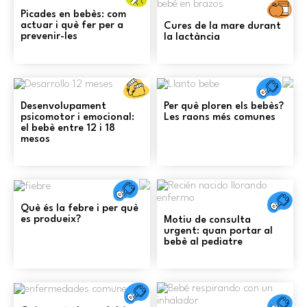
i
Al
Picades en bebès: com
prevenció
actuar i què fer per a
Cures de la mare durant
prevenir-les
la lactància
Desenvolupament
psicomotor i
Salu
emocional
Desenvolupament
Per què ploren els bebès?
psicomotor i emocional:
Les raons més comunes
el bebè entre 12 i 18
mesos
Salut
Sa
Què és la febre i per què
es produeix?
Motiu de consulta
urgent: quan portar al
bebè al pediatre
Salut
Sa