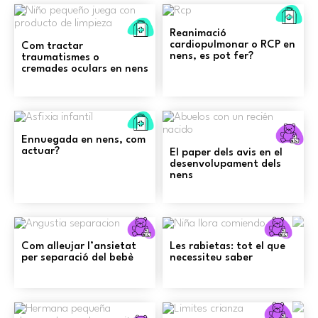
Pr
Primers
au
Reanimació
auxilis
cardiopulmonar o RCP en
Com tractar
nens, es pot fer?
traumatismes o
cremades oculars en nens
Primers
auxilis
C
Ennuegada en nens, com
actuar?
El paper dels avis en el
desenvolupament dels
nens
Criança
Cri
Com alleujar l’ansietat
Les rabietas: tot el que
per separació del bebè
necessiteu saber
Cri