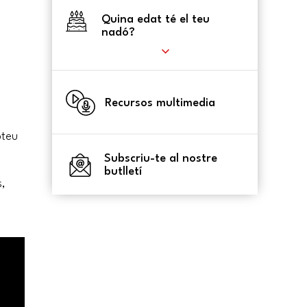
Quina edat té el teu
nadó?
Recursos multimedia
bteu
Subscriu-te al nostre
butlletí
s,
i