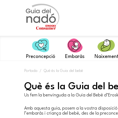
Skip
to
content
Preconcepció
Embaràs
Naixemen
Portada
/
Què és la Guia del bebè
Què és la Guia del b
Us fem la benvinguda a la Guia del Bebè d’Erosk
Amb aquesta guia, posem a la vostra disposició 
l’embaràs i criança del bebè, des de la preconce