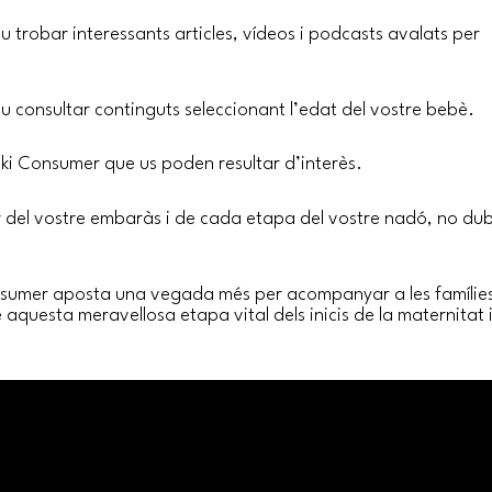
 trobar interessants articles, vídeos i podcasts avalats per
eu consultar continguts seleccionant l’edat del vostre bebè.
oski Consumer que us poden resultar d’interès.
ir del vostre embaràs i de cada etapa del vostre nadó, no du
nsumer aposta una vegada més per acompanyar a les famílie
 aquesta meravellosa etapa vital dels inicis de la maternitat 