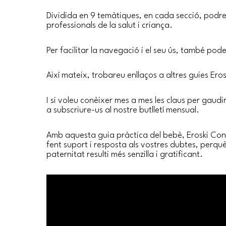
Dividida en 9 temàtiques, en cada secció, podreu
professionals de la salut i criança.
Per facilitar la navegació i el seu ús, també pod
Així mateix, trobareu enllaços a altres guies Er
I si voleu conèixer mes a mes les claus per gaud
a subscriure-us al nostre butlletí mensual.
Amb aquesta guia pràctica del bebè, Eroski Co
fent suport i resposta als vostres dubtes, perquè
paternitat resulti més senzilla i gratificant.