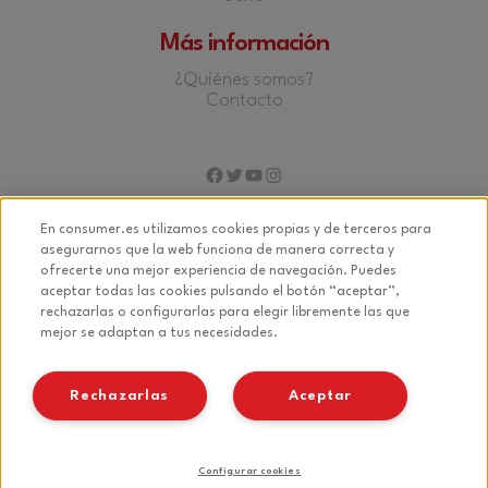
Más información
¿Quiénes somos?
Contacto
Facebook
Twitter
YouTube
Instagram
En consumer.es utilizamos cookies propias y de terceros para
asegurarnos que la web funciona de manera correcta y
ofrecerte una mejor experiencia de navegación. Puedes
© 2026 Fundación EROSKI
aceptar todas las cookies pulsando el botón “aceptar”,
rechazarlas o configurarlas para elegir libremente las que
Aviso legal
mejor se adaptan a tus necesidades.
Política de privacidad
Política de cookies
Rechazarlas
Aceptar
Configurar cookies