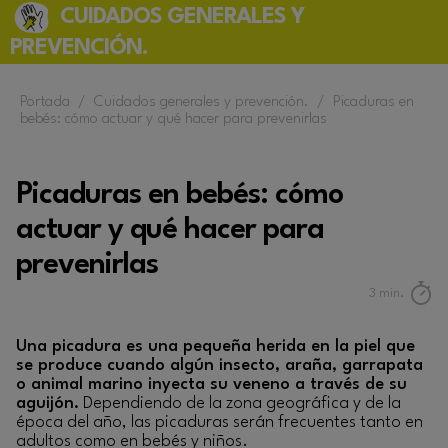
CUIDADOS GENERALES Y
PREVENCIÓN.
Portada
/
Cuidados generales y prevención.
/
Picaduras en
bebés: cómo actuar y qué hacer para prevenirlas
Picaduras en bebés: cómo
actuar y qué hacer para
prevenirlas
3
min.
Una picadura es una pequeña herida en la piel que
se produce cuando algún insecto, araña, garrapata
o animal marino inyecta su veneno a través de su
aguijón.
Dependiendo de la zona geográfica y de la
época del año, las picaduras serán frecuentes tanto en
adultos como en bebés y niños.