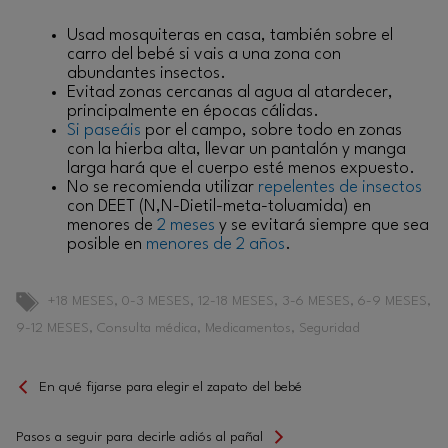
Usad mosquiteras en casa, también sobre el
carro del bebé si vais a una zona con
abundantes insectos.
Evitad zonas cercanas al agua al atardecer,
principalmente en épocas cálidas.
Si paseáis
por el campo, sobre todo en zonas
con la hierba alta, llevar un pantalón y manga
larga hará que el cuerpo esté menos expuesto.
No se recomienda utilizar
repelentes de insectos
con DEET (N,N-Dietil-meta-toluamida) en
menores de
2 meses
y se evitará siempre que sea
posible en
menores de 2 años
.
Etiquetas
+18 MESES
,
0-3 MESES
,
12-18 MESES
,
3-6 MESES
,
6-9 MESES
,
9-12 MESES
,
Consulta médica
,
Medicamentos
,
Seguridad
En qué fijarse para elegir el zapato del bebé
Pasos a seguir para decirle adiós al pañal