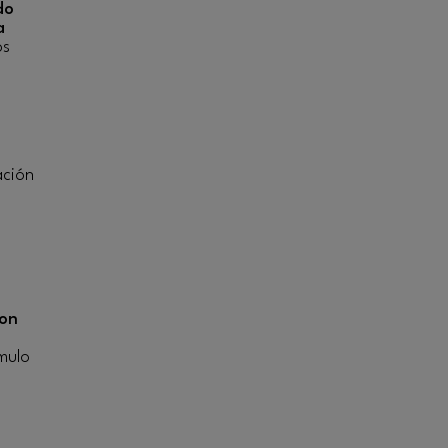
do
a
os
ación
on
ímulo