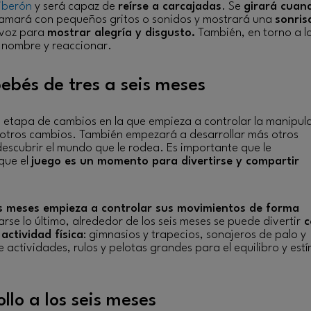
iberón
y será capaz de
reírse a carcajadas
. Se
girará cuan
llamará con pequeños gritos o sonidos y mostrará una
sonris
 voz para
mostrar alegría y disgusto.
También, en torno a l
u nombre y reaccionar.
ebés de tres a seis meses
 etapa de cambios en la que empieza a controlar la manipul
 otros cambios. También empezará a desarrollar más otros
escubrir el mundo que le rodea. Es importante que le
que el
juego es un momento para divertirse y compartir
eis meses empieza a controlar sus movimientos de forma
rse lo último, alrededor de los seis meses se puede divertir
c
actividad física
: gimnasios y trapecios, sonajeros de palo y
actividades, rulos y pelotas grandes para el equilibro y est
llo a los seis meses