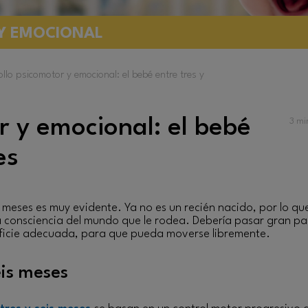
Y EMOCIONAL
llo psicomotor y emocional: el bebé entre tres y
r y emocional: el bebé
3
mi
es
s meses es muy evidente. Ya no es un recién nacido, por lo que
a consciencia del mundo que le rodea. Debería pasar gran pa
erficie adecuada, para que pueda moverse libremente.
eis meses