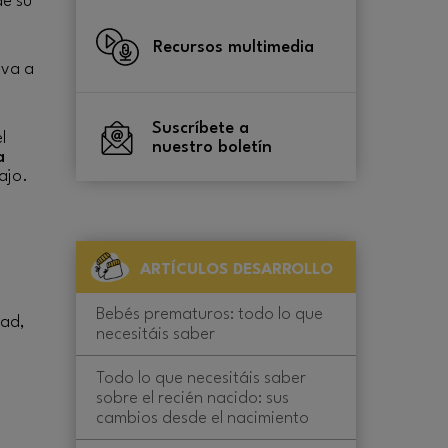
de su
Recursos multimedia
e
va a
Suscríbete a
l
nuestro boletín
a
ajo.
ARTÍCULOS DESARROLLO
Bebés prematuros: todo lo que
dad,
necesitáis saber
Todo lo que necesitáis saber
sobre el recién nacido: sus
cambios desde el nacimiento