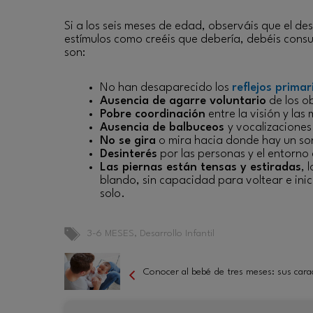
Si a los seis meses de edad, observáis que el d
estímulos como creéis que debería, debéis consu
son:
No han desaparecido los
reflejos primar
Ausencia de agarre voluntario
de los o
Pobre coordinación
entre la visión y las
Ausencia de balbuceos
y vocalizaciones
No se gira
o mira hacia donde hay un so
Desinterés
por las personas y el entorno
Las piernas están tensas y estiradas
, 
blando, sin capacidad para voltear e ini
solo.
Etiquetas
3-6 MESES
,
Desarrollo Infantil
Conocer al bebé de tres meses: sus carac