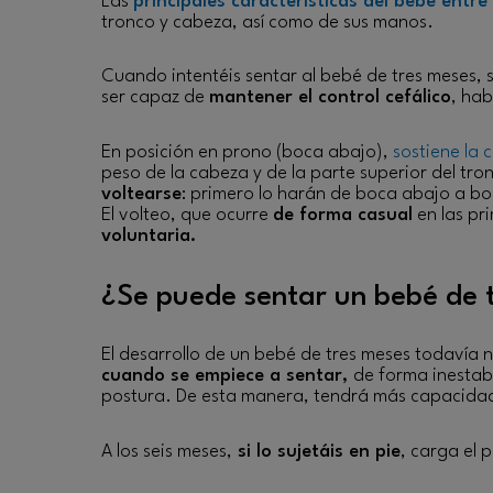
Las
principales características del bebé entre
tronco y cabeza, así como de sus manos.
Cuando intentéis sentar al bebé de tres meses,
ser capaz de
mantener el control cefálico
, ha
En posición en prono (boca abajo),
sostiene la
peso de la cabeza y de la parte superior del tron
voltearse
: primero lo harán de boca abajo a bo
El volteo, que ocurre
de forma casual
en las pr
voluntaria.
¿Se puede sentar un bebé de 
El desarrollo de un bebé de tres meses todavía n
cuando se empiece a sentar,
de forma inestab
postura. De esta manera, tendrá más capacidad
A los seis meses,
si lo sujetáis en pie
, carga el 