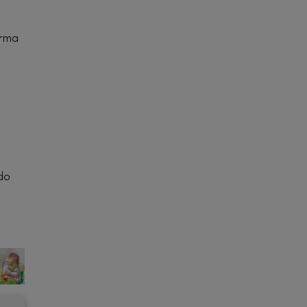
arma
ado