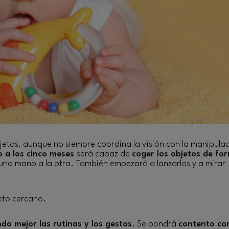
etos, aunque no siempre coordina la visión con la manipulac
o a los cinco meses
será capaz de
coger los objetos de fo
una mano a la otra. También empezará a lanzarlos y a mirar
jeto cercano.
do mejor las rutinas y los gestos
. Se pondrá
contento con