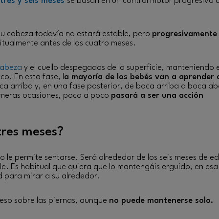
 tres y seis meses
se basan en un control motor progresivo 
 su cabeza todavía no estará estable, pero
progresivament
bitualmente antes de los cuatro meses.
 cabeza
y el cuello despegados de la superficie, manteniendo e
co. En esta fase, l
a mayoría de los bebés van a aprender 
ca arriba y, en una fase posterior, de boca arriba a boca ab
imeras ocasiones, poco a poco
pasará a ser una acción
tres meses?
o le permite sentarse. Será alrededor de los seis meses de e
le. Es habitual que quiera que lo mantengáis erguido, en esa
 para mirar a su alrededor.
peso sobre las piernas, aunque
no puede mantenerse solo.