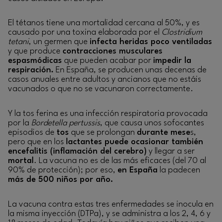
El tétanos tiene una mortalidad cercana al 50%, y es
causado por una toxina elaborada por el
Clostridium
tetani
, un germen que
infecta heridas poco ventiladas
y que produce
contracciones musculares
espasmódicas
que pueden acabar por
impedir la
respiración.
En España, se producen unas decenas de
casos anuales entre adultos y ancianos que no estáis
vacunados o que no se vacunaron correctamente.
Y la tos ferina es una infección respiratoria provocada
por la
Bordetella pertussis
, que causa unos sofocantes
episodios de
tos
que se prolongan
durante mese
s,
pero que en los
lactantes puede ocasionar también
encefalitis (inflamación del cerebro)
y llegar a ser
mortal
. La vacuna no es de las más eficaces (del 70 al
90% de protección); por eso,
en España
la padecen
más de 500 niños por año.
La vacuna contra estas tres enfermedades se inocula en
la misma inyección (DTPa), y se administra a los 2, 4, 6 y