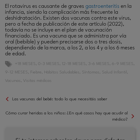
El rotavirus es causante de graves
gastroenteritis
en la
infancia, siendo la complicación más frecuente la
deshidratación. Existen dos vacunas contra este virus,
pero a fecha de publicación de este artículo (2022),
todavía no se incluye en el plan de vacunación
financiado. Es una vacuna que se administra por vía
oral (bebible) y pueden precisarse dos o tres dosis,
dependiendo de la marca, a los 2, a los 4 y a los 6 meses
de edad.
Etiquetas
+18 MESES
,
0-3 MESES
,
12-18 MESES
,
3-6 MESES
,
6-9 MESES
,
9-12 MESES
,
Fiebre
,
Hábitos Saludables
,
Síntomas
,
Salud Infantil
,
Vacunas
,
Visitas médicas
Las vacunas del bebé: todo lo que necesitáis saber
Cómo curar heridas a los niños: ¿En qué casos hay que acudir al
médico?