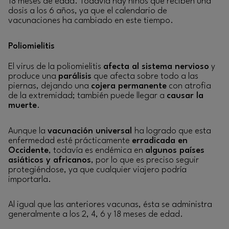
18 meses de edad. Todavía hay niños que reciben una
dosis a los 6 años, ya que el calendario de
vacunaciones ha cambiado en este tiempo.
Poliomielitis
El virus de la poliomielitis
afecta al sistema nervioso
y
produce una
parálisis
que afecta sobre todo a las
piernas, dejando una
cojera permanente
con atrofia
de la extremidad; también puede llegar a
causar la
muerte
.
Aunque la
vacunación universal
ha logrado que esta
enfermedad esté prácticamente
erradicada en
Occidente
, todavía es endémica en
algunos países
asiáticos y africanos
, por lo que es preciso seguir
protegiéndose, ya que cualquier viajero podría
importarla.
Al igual que las anteriores vacunas, ésta se administra
generalmente a los 2, 4, 6 y 18 meses de edad.