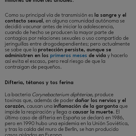
millones de muertes anuales
.
Como su principal vía de transmisión es
la sangre y el
contacto sexual
, en alguna comunidad autónoma se
decidió vacunar antes de iniciar la adolescencia,
cuando de hecho se producen la mayor parte de
contagios por relaciones sexuales o uso compartido de
jeringuillas entre drogodependientes; pero actualmente
se sabe que la
protección persiste, aunque se
administren en los
primeros meses
de vida
y hacerlo
así evita el escaso, pero real riesgo de que la
contraigan de pequeños.
Difteria, tétanos y tos ferina
La bacteria
Corynebacterium diphteriae,
produce
toxinas que, además de poder
dañar los nervios y el
corazón
, causan una
inflamación de la garganta
que
impide la respiración y llega a
causar la muerte
. El
último caso de difteria en España se declaró en 1986,
pero en 1990 hubo una epidemia en la Unión Soviética,
y tras la caída del muro de Berlín, se han producido
casos aislados en Europa.