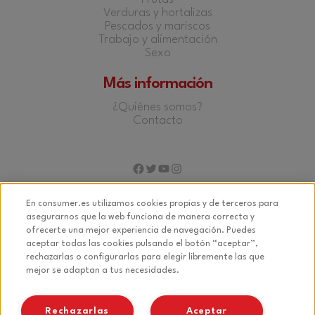
Verduras y hortalizas
Pescados y mariscos
Trabajo y alimentación
Sexo
Más información
¿Quiénes somos?
Contacto
Facebook
Twitter
YouTube
Instagram
En consumer.es utilizamos cookies propias y de terceros para
asegurarnos que la web funciona de manera correcta y
ofrecerte una mejor experiencia de navegación. Puedes
© 2026 Fundación EROSKI
aceptar todas las cookies pulsando el botón “aceptar”,
rechazarlas o configurarlas para elegir libremente las que
Aviso legal
mejor se adaptan a tus necesidades.
Política de privacidad
Política de cookies
Rechazarlas
Aceptar