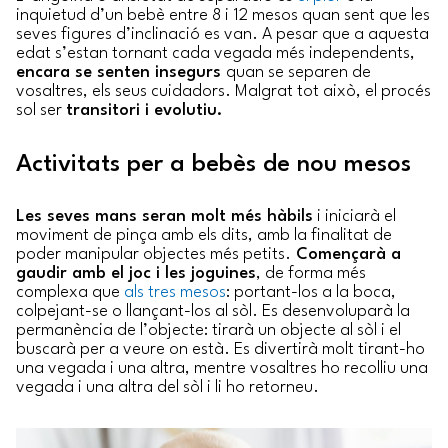
inquietud d’un bebè entre 8 i 12 mesos quan sent que les
seves figures d’inclinació es van. A pesar que a aquesta
edat s’estan tornant cada vegada més independents,
encara se senten insegurs
quan se separen de
vosaltres, els seus cuidadors. Malgrat tot això, el procés
sol ser
transitori i evolutiu.
Activitats per a bebès de nou mesos
Les seves mans seran molt més hàbils
i iniciarà el
moviment de pinça amb els dits, amb la finalitat de
poder manipular objectes més petits.
Començarà a
gaudir amb el joc i les joguines
, de forma més
complexa que
als tres mesos
: portant-los a la boca,
colpejant-se o llançant-los al sòl. Es desenvoluparà la
permanència de l’objecte: tirarà un objecte al sòl i el
buscarà per a veure on està. Es divertirà molt tirant-ho
una vegada i una altra, mentre vosaltres ho recolliu una
vegada i una altra del sòl i li ho retorneu.