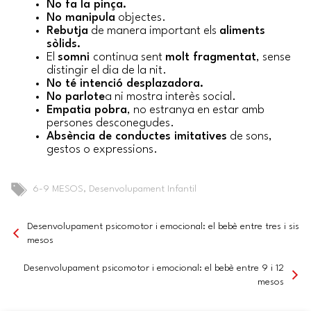
No fa la pinça.
No manipula
objectes.
Rebutja
de manera important els
aliments
sòlids.
El
somni
continua sent
molt fragmentat
, sense
distingir el dia de la nit.
No té intenció desplazadora.
No parlote
a ni mostra interès social.
Empatia pobra
, no estranya en estar amb
persones desconegudes.
Absència de conductes imitatives
de sons,
gestos o expressions.
Tags
6-9 MESOS
,
Desenvolupament Infantil
Desenvolupament psicomotor i emocional: el bebè entre tres i sis
mesos
Desenvolupament psicomotor i emocional: el bebè entre 9 i 12
mesos