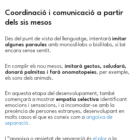
Coordinació i comunicació a partir
dels sis mesos
Des del punt de vista del llenguatge, intentarà
imitar
algunes paraules
amb monosíl·labs o bisíl·labs, si bé
encara sense sentit.
En complir els nou mesos,
imitarà gestos, saludarà,
donarà palmitas i farà onomatopeies
, per exemple,
els sons dels animals.
En aquesta etapa del desenvolupament, també
començarà a mostrar
empatia selectiva
identificant
emocions i sensacions, i a incomodar-se amb la
presència de persones estranyes, desenvolupant en
molts casos el que es coneix com a
angoixa de
separació.
L”angoixa o ansietat de separació és
el plor
o la