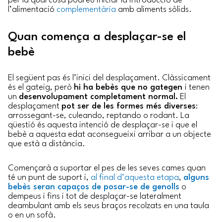
per la qual cosa podreu iniciar la introducció de
l’alimentació
complementària
amb aliments sòlids.
Quan comença a desplaçar-se el
bebè
El següent pas és l’inici del desplaçament. Clàssicament
és el gateig, però
hi ha bebès que no gategen
i tenen
un
desenvolupament completament normal.
El
desplaçament
pot ser de les formes més diverses
:
arrossegant-se, culeando, reptando o rodant. La
qüestió és aquesta intenció de desplaçar-se i que el
bebè a aquesta edat aconsegueixi arribar a un objecte
que està a distància.
Començarà a suportar el pes de les seves cames quan
té un punt de suport i,
al final d’aquesta etapa
,
alguns
bebès seran capaços de posar-se de genolls
o
dempeus i fins i tot de desplaçar-se lateralment
deambulant amb els seus braços recolzats en una taula
o en un sofà.