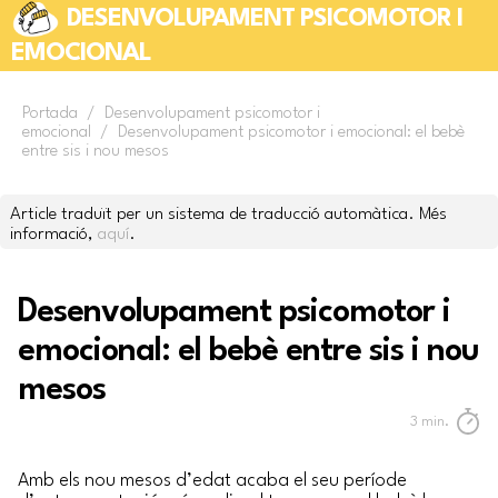
DESENVOLUPAMENT PSICOMOTOR I
EMOCIONAL
Portada
/
Desenvolupament psicomotor i
emocional
/
Desenvolupament psicomotor i emocional: el bebè
entre sis i nou mesos
Article traduït per un sistema de traducció automàtica. Més
informació,
aquí
.
Desenvolupament psicomotor i
emocional: el bebè entre sis i nou
mesos
3
min.
Amb els nou mesos d’edat acaba el seu període