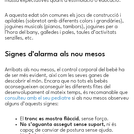
massa expectatives quant a estimulació o educació.
A aquesta edat són comunes els jocs de construcció i
apilables (sobretot amb diferents colors i grandàries),
joguines musicals (pianos, tambors), joguines per a
l’hora del bany, galledes i pales, taules d’activitats
senzilles, etc.
Signes d’alarma als nou mesos
Arribats als nou mesos, el control corporal del bebè ha
de ser més evident, així com les seves ganes de
descobrir el món. Encara que no tots els bebès
aconsegueixen aconseguir les diferents fites del
desenvolupament al mateix temps, és recomanable que
consulteu amb el seu pediatre
si als nou mesos observeu
alguns d’aquests signes:
El
tronc es mostra flàccid
, sense força.
No s’aguanta assegut sense suport,
ni és
capaç de canviar de postura sense ajuda.