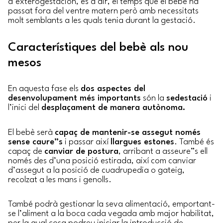
d’exterogestación, és a dir, el temps que el bebè ha
passat fora del ventre matern però amb necessitats
molt semblants a les quals tenia durant la gestació.
Característiques del bebè als nou
mesos
En aquesta fase els
dos aspectes del
desenvolupament més importants
són la
sedestació
i
l’inici del
desplaçament de manera autònoma.
El bebè serà
capaç de mantenir-se assegut només
sense caure”s
i passar així
llargues estones
. També és
capaç de
canviar de postura
, arribant a asseure”s ell
només des d’una posició estirada, així com canviar
d’assegut a la posició de cuadrupedia o gateig,
recolzat a les mans i genolls.
També podrà gestionar la seva alimentació, emportant-
se l’aliment a la boca cada vegada amb major habilitat,