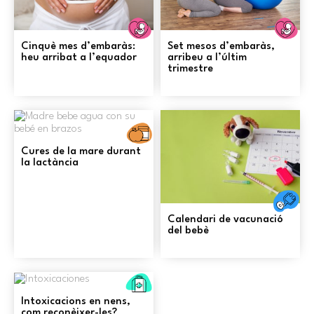
Embaràs
E
Cinquè mes d’embaràs:
Set mesos d’embaràs,
heu arribat a l’equador
arribeu a l’últim
trimestre
Alimentació
Cures de la mare durant
la lactància
Sa
Calendari de vacunació
del bebè
Primers
auxilis
Intoxicacions en nens,
com reconèixer-les?