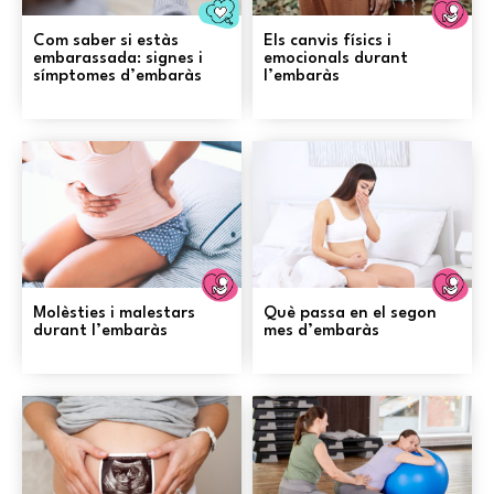
Preconcepció
E
Com saber si estàs
Els canvis físics i
embarassada: signes i
emocionals durant
símptomes d’embaràs
l’embaràs
Embaràs
E
Molèsties i malestars
Què passa en el segon
durant l’embaràs
mes d’embaràs