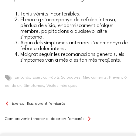
Teniu vòmits incontenibles.
El mareig s’acompanya de cefalea intensa,
pèrdua de visió, endormiscament d’algun
membre, palpitacions o qualsevol altre
símptoma.
Algun dels símptomes anteriors s’acompanya de
febre o dolor intens.
Malgrat seguir les recomanacions generals, els
símptomes van a més o es fan més freqüents.
Tags
Embaràs
,
Exercici
,
Hàbits Saludables
,
Medicaments
,
Prevenció
del dolor
,
Símptomes
,
Visites mèdiques
Exercici físic durant l’embaràs
Com prevenir i tractar el dolor en l’embaràs