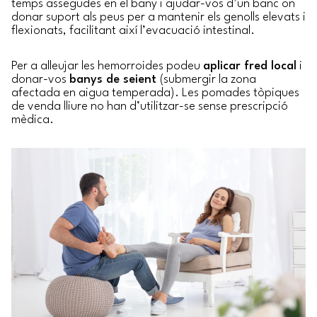
temps assegudes en el bany i ajudar-vos d’un banc on
donar suport als peus per a mantenir els genolls elevats i
flexionats, facilitant així l’evacuació intestinal.
Per a alleujar les hemorroides podeu
aplicar fred local
i
donar-vos
banys de seient
(submergir la zona
afectada en aigua temperada). Les pomades tòpiques
de venda lliure no han d’utilitzar-se sense prescripció
mèdica.