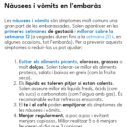
Nàusees i vòmits en l’embaràs
Les
nàusees i vòmits
són símptomes molt comuns una
gran part de les embarassades. Solen aparèixer en les
primeres setmanes
de gestació
i
millorar sobre la
setmana 12
(a vegades duren fins a la
setmana 20
i, en
algunes ocasions, tot l’embaràs). Per a prevenir aquests
símptomes o reduir-los us pot ajudar:
Evitar els aliments picants
,
olorosos
,
grassos
o
molt
dolços
. Solen tolerar-se millor els aliments
proteics, salats i baixos en greix (com la fruita
seca).
Els
líquids es toleren pitjor si estan calents
.
Solen asseure millor els líquids freds, àcids (com
els sucs) o carbonatats (com l’aigua amb gas). És
recomanable evitar refrescos ensucrats.
El
te i el cafè
poden
empitjorar
els símptomes de
les nàusees i vòmits.
Menjar regularment
, a poc a poc i evitant
menjars copiosos. Millor realitzar 5 o 6 menjars
lleugeres al dia que 3 copioses.