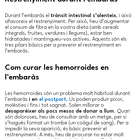
Durant l’embaràs el
trànsit intestinal s’alenteix
, i això
afavoreix el restrenyiment. Per això, heu d’augmentar
el consum de fibra en la vostra dieta (amb cereals
integrals, fruites, verdures i llegums), estar ben
hidratades i mantingueu-vos actives. Aquests són els
tres pilars bàsics per a prevenir el restrenyiment en
l’embaràs.
Com curar les hemorroides en
l’embaràs
Les hemorroides són un problema molt habitual durant
l’embaràs
i en
el postpart.
Us poden produir picor,
molèsties i fins i tot sagnat. Solen millorar o
desaparèixer
als pocs mesos de donar a llum
. Quan
són doloroses, heu de consultar amb un metge, per si
s’hagués format un trombe (un coàgul de sang). Per a
impedir la seva aparició, és bàsic prevenir el
restrenyiment. A més, heu de procurar no estar molt