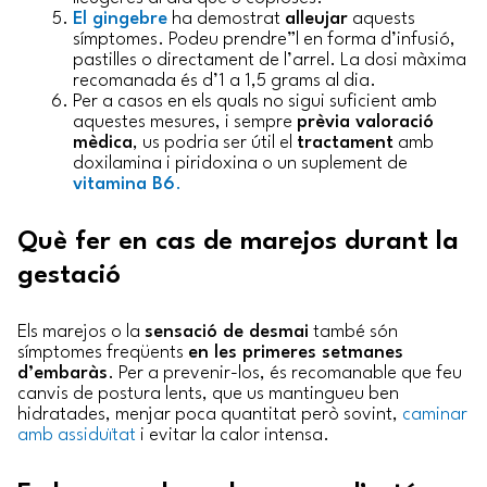
El gingebre
ha demostrat
alleujar
aquests
símptomes. Podeu prendre”l en forma d’infusió,
pastilles o directament de l’arrel. La dosi màxima
recomanada és d’1 a 1,5 grams al dia.
Per a casos en els quals no sigui suficient amb
aquestes mesures, i sempre
prèvia valoració
mèdica
, us podria ser útil el
tractament
amb
doxilamina i piridoxina o un suplement de
vitamina B6
.
Què fer en cas de marejos durant la
gestació
Els marejos o la
sensació de desmai
també són
símptomes freqüents
en les primeres setmanes
d’embaràs
. Per a prevenir-los, és recomanable que feu
canvis de postura lents, que us mantingueu ben
hidratades, menjar poca quantitat però sovint,
caminar
amb assiduïtat
i evitar la calor intensa.