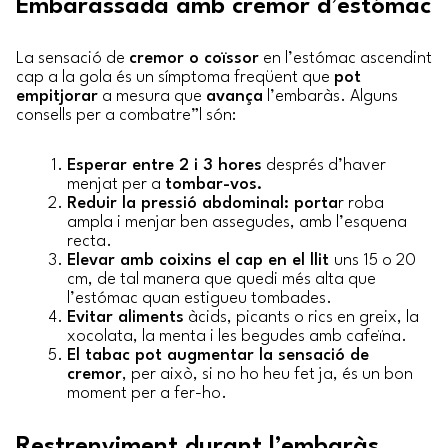
Embarassada amb cremor d’estómac
La sensació de
cremor o coïssor
en l’estómac ascendint
cap a la gola és un símptoma freqüent que
pot
empitjorar
a mesura que
avança
l’embaràs. Alguns
consells per a combatre”l són:
Esperar entre 2 i 3 hores
després d’haver
menjat per a
tombar-vos.
Reduir la pressió abdominal: porta
r roba
ampla i menjar ben assegudes, amb l’esquena
recta.
Elevar amb coixins el cap en el llit
uns 15 o 20
cm, de tal manera que quedi més alta que
l’estómac quan estigueu tombades.
Evitar aliments
àcids, picants o rics en greix, la
xocolata, la menta i les begudes amb cafeïna.
El tabac pot augmentar la sensació de
cremor
, per això, si no ho heu fet ja, és un bon
moment per a fer-ho.
Restrenyiment durant l’embaràs