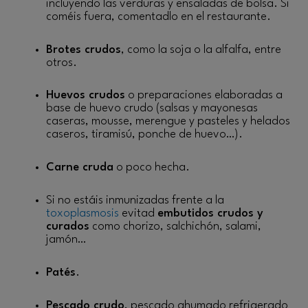
incluyendo las verduras y ensaladas de bolsa. Si
coméis fuera, comentadlo en el restaurante.
Brotes crudos
, como la soja o la alfalfa, entre
otros.
Huevos crudos
o preparaciones elaboradas a
base de huevo crudo (salsas y mayonesas
caseras, mousse, merengue y pasteles y helados
caseros, tiramisú, ponche de huevo…).
Carne cruda
o poco hecha.
Si no estáis inmunizadas frente a la
toxoplasmosis
evitad
embutidos crudos y
curados
como chorizo, salchichón, salami,
jamón…
Patés
.
Pescado crudo
, pescado ahumado refrigerado