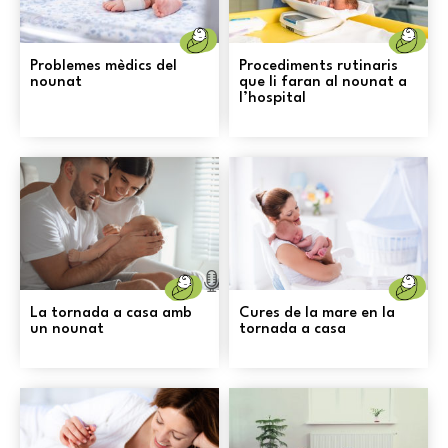
Naixement
N
Problemes mèdics del
Procediments rutinaris
nounat
que li faran al nounat a
l’hospital
Naixement
N
La tornada a casa amb
Cures de la mare en la
un nounat
tornada a casa