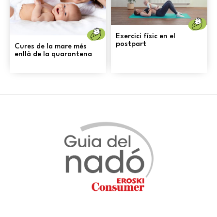
N
Naixement
Exercici físic en el
postpart
Cures de la mare més
enllà de la quarantena