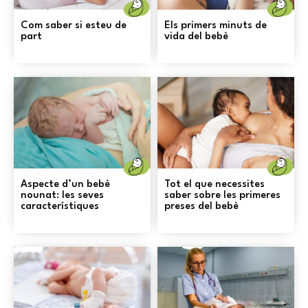
Naixement
N
Com saber si esteu de
Els primers minuts de
part
vida del bebè
Naixement
N
Aspecte d’un bebè
Tot el que necessites
nounat: les seves
saber sobre les primeres
característiques
preses del bebè