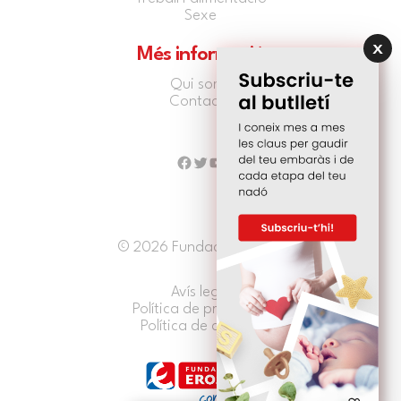
Sexe
Més informació
Qui som?
Contacte
Facebook
Twitter
YouTube
© 2026 Fundació EROSKI
Avís legal
Política de privacitat
Política de cookies