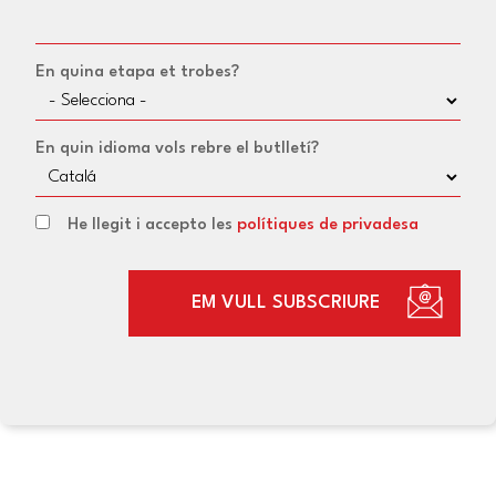
En quina etapa et trobes?
En quin idioma vols rebre el butlletí?
He llegit i accepto les
polítiques de privadesa
EM VULL SUBSCRIURE