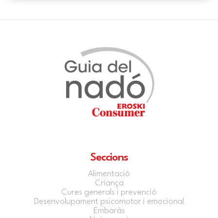
Seccions
Alimentació
Criança
Cures generals i prevenció
Desenvolupament psicomotor i emocional
Embaràs