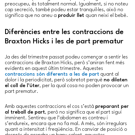
preocupeu, és totalment normal. Igualment, si no noteu
cap secreció, també podeu estar tranquil·les, això no
significa que no aneu a
produir llet
quan neixi el bebè.
Diferències entre les contraccions de
Braxton Hicks i les de part prematur
Ja des del trimestre passat podeu començar a sentir les
contraccions de Braxton Hicks, però s’aniran fent més
evidents en aquest últim trimestre. Aquestes
contraccions són diferents a les de part
quant al
dolor i la periodicitat, però sobretot perquè
no dilaten
el coll de l’úter
, per la qual cosa no poden provocar un
part prematur.
Amb aquestes contraccions el cos s’està
preparant per
al treball de part
, però no significa que el part sigui
imminent. Sentireu que l’abdomen es contreu i
s’endureix, encara que no fa mal. A més, són irregulars
quant a intensitat i freqüència. En canviar de posició o