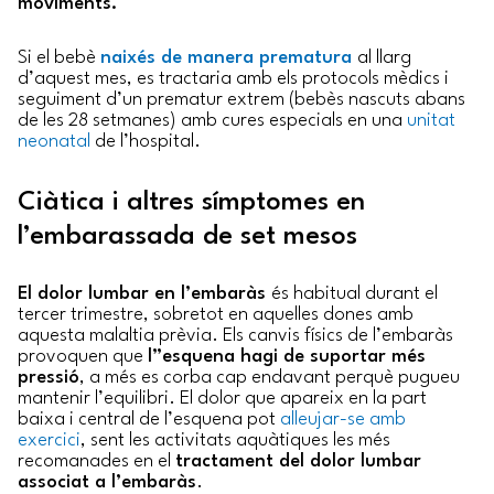
moviments.
Si el bebè
naixés de manera prematura
al llarg
d’aquest mes, es tractaria amb els protocols mèdics i
seguiment d’un prematur extrem (bebès nascuts abans
de les 28 setmanes) amb cures especials en una
unitat
neonatal
de l’hospital.
Ciàtica i altres símptomes en
l’embarassada de set mesos
El dolor lumbar en l’embaràs
és habitual durant el
tercer trimestre, sobretot en aquelles dones amb
aquesta malaltia prèvia. Els canvis físics de l’embaràs
provoquen que
l”esquena hagi de suportar més
pressió
, a més es corba cap endavant perquè pugueu
mantenir l’equilibri. El dolor que apareix en la part
baixa i central de l’esquena pot
alleujar-se amb
exercici
, sent les activitats aquàtiques les més
recomanades en el
tractament del dolor lumbar
associat a l’embaràs
.