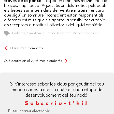
través de la panxa
i responen amb més moviments de
braços, cap i boca. Aquest és un dels motius pels quals
els bebès somriuen dins del ventre matern
, encara
que sigui un somriure inconscient estan responent als
diferents estímuls que els aporta la sensibilitat cutània i
els receptors gustatius i olfactoris del líquid amniòtic.
Tags
Embaràs
,
Símptomes
,
Tercer Trimestre
,
Visites mèdiques
El sisè mes d’embaràs
Què ocorre en el vuitè mes d’embaràs
Si t’interessa saber les claus per gaudir del teu
embaràs mes a mes i conèixer cada etapa de
desenvolupament del teu nadó.
Subscriu-t’hi!
El teu correu electrònic