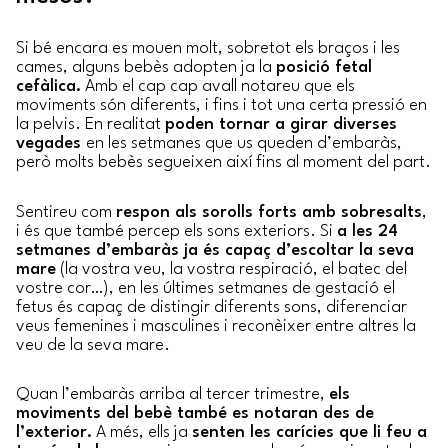
Si bé encara es mouen molt, sobretot els braços i les
cames, alguns bebès adopten ja la
posició fetal
cefàlica.
Amb el cap cap avall notareu que els
moviments són diferents, i fins i tot una certa pressió en
la pelvis. En realitat
poden tornar a girar diverses
vegades
en les setmanes que us queden d’embaràs,
però molts bebès segueixen així fins al moment del part.
Sentireu com
respon als sorolls forts amb sobresalts
,
i és que també percep els sons exteriors. Si
a les 24
setmanes d’embaràs ja és capaç d’escoltar la seva
mare
(la vostra veu, la vostra respiració, el batec del
vostre cor…), en les últimes setmanes de gestació el
fetus és capaç de distingir diferents sons, diferenciar
veus femenines i masculines i reconèixer entre altres la
veu de la seva mare.
Quan l’embaràs arriba al tercer trimestre,
els
moviments del bebè també es notaran des de
l’exterior.
A més, ells ja
senten les carícies que li feu a