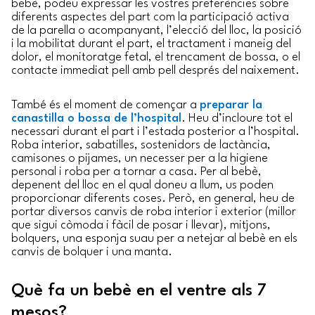
bebè, podeu expressar les vostres preferències sobre
diferents aspectes del part com la participació activa
de la parella o acompanyant, l’elecció del lloc, la posició
i la mobilitat durant el part, el tractament i maneig del
dolor, el monitoratge fetal, el trencament de bossa, o el
contacte immediat pell amb pell després del naixement.
També és el moment de començar a
preparar la
canastilla o bossa de l’hospital
. Heu d’incloure tot el
necessari durant el part i l’estada posterior a l’hospital.
Roba interior, sabatilles, sostenidors de lactància,
camisones o pijames, un necesser per a la higiene
personal i roba per a tornar a casa. Per al bebè,
depenent del lloc en el qual doneu a llum, us poden
proporcionar diferents coses. Però, en general, heu de
portar diversos canvis de roba interior i exterior (millor
que sigui còmoda i fàcil de posar i llevar), mitjons,
bolquers, una esponja suau per a netejar al bebè en els
canvis de bolquer i una manta.
Què fa un bebè en el ventre als 7
mesos?