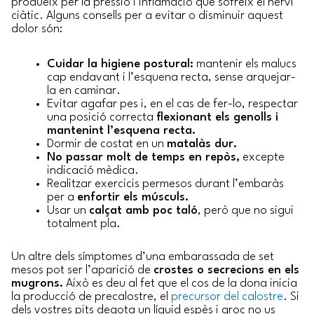
produeix per la pressió i inflamació que sofreix el nervi
ciàtic. Alguns consells per a evitar o disminuir aquest
dolor són:
Cuidar la higiene postural:
mantenir els malucs
cap endavant i l’esquena recta, sense arquejar-
la en caminar.
Evitar agafar pes i, en el cas de fer-lo, respectar
una posició correcta
flexionant els genolls i
mantenint l’esquena recta.
Dormir de costat en un
matalàs dur.
No passar molt de temps en repòs,
excepte
indicació mèdica.
Realitzar exercicis permesos durant l’embaràs
per a
enfortir els músculs.
Usar un
calçat amb poc taló
, però que no sigui
totalment pla.
Un altre dels símptomes d’una embarassada de set
mesos pot ser l’aparició de
crostes o secrecions en els
mugrons.
Això es deu al fet que el cos de la dona inicia
la producció de precalostre, el
precursor del calostre
. Si
dels vostres pits degota un líquid espès i groc no us