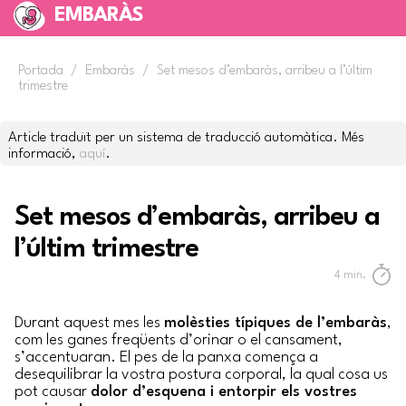
EMBARÀS
Portada
/
Embaràs
/
Set mesos d’embaràs, arribeu a l’últim
trimestre
Article traduït per un sistema de traducció automàtica. Més
informació,
aquí
.
Set mesos d’embaràs, arribeu a
l’últim trimestre
4
min.
Durant aquest mes les
molèsties típiques de l’embaràs
,
com les ganes freqüents d’orinar o el cansament,
s’accentuaran. El pes de la panxa comença a
desequilibrar la vostra postura corporal, la qual cosa us
pot causar
dolor d’esquena i entorpir els vostres