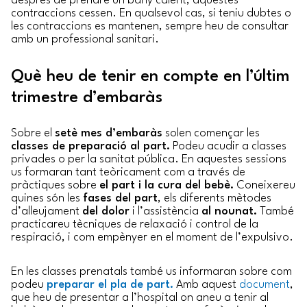
després de prendre un bany calent, aquestes
contraccions cessen. En qualsevol cas, si teniu dubtes o
les contraccions es mantenen, sempre heu de consultar
amb un professional sanitari.
Què heu de tenir en compte en l’últim
trimestre d’embaràs
Sobre el
setè mes d’embaràs
solen començar les
classes de preparació al part.
Podeu acudir a classes
privades o per la sanitat pública. En aquestes sessions
us formaran tant teòricament com a través de
pràctiques sobre
el part i la cura del bebè.
Coneixereu
quines són les
fases del part
, els diferents mètodes
d’alleujament
del dolor
i l’assistència
al nounat.
També
practicareu tècniques de relaxació i control de la
respiració, i com empènyer en el moment de l’expulsivo.
En les classes prenatals també us informaran sobre com
podeu
preparar el pla de part.
Amb aquest
document
,
que heu de presentar a l’hospital on aneu a tenir al