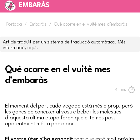
EMBARÀS
Portada
/
Embaràs
/
Què ocorre en el vuitè mes d’embaràs
Article traduït per un sistema de traducció automàtica. Més
informació,
aquí
.
Què ocorre en el vuitè mes
d’embaràs
4
min.
El moment del part cada vegada està més a prop, però
les ganes de conèixer al vostre bebè i les molèsties
d’aquesta última etapa faran que el temps passi
aparentment més a poc a poc.
El vostre úter s’ha expandit
tant que està molt pròxim