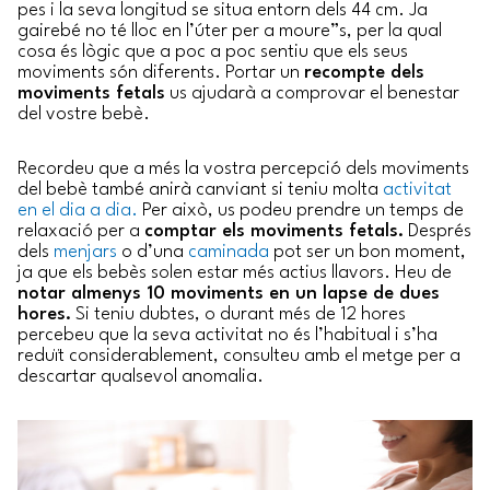
pes i la seva longitud se situa entorn dels 44 cm. Ja
gairebé no té lloc en l’úter per a moure”s, per la qual
cosa és lògic que a poc a poc sentiu que els seus
moviments són diferents. Portar un
recompte dels
moviments fetals
us ajudarà a comprovar el benestar
del vostre bebè.
Recordeu que a més la vostra percepció dels moviments
del bebè també anirà canviant si teniu molta
activitat
en el dia a dia.
Per això, us podeu prendre un temps de
relaxació per a
comptar els moviments fetals.
Després
dels
menjars
o d’una
caminada
pot ser un bon moment,
ja que els bebès solen estar més actius llavors. Heu de
notar almenys 10 moviments en un lapse de dues
hores.
Si teniu dubtes, o durant més de 12 hores
percebeu que la seva activitat no és l’habitual i s’ha
reduït considerablement, consulteu amb el metge per a
descartar qualsevol anomalia.