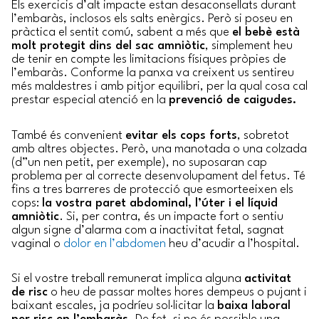
Els exercicis d’alt impacte estan desaconsellats durant
l’embaràs, inclosos els salts enèrgics. Però si poseu en
pràctica el sentit comú, sabent a més que
el bebè està
molt protegit dins del sac amniòtic
, simplement heu
de tenir en compte les limitacions físiques pròpies de
l’embaràs. Conforme la panxa va creixent us sentireu
més maldestres i amb pitjor equilibri, per la qual cosa cal
prestar especial atenció en la
prevenció de caigudes.
També és convenient
evitar els cops forts
, sobretot
amb altres objectes. Però, una manotada o una colzada
(d”un nen petit, per exemple), no suposaran cap
problema per al correcte desenvolupament del fetus. Té
fins a tres barreres de protecció que esmorteeixen els
cops:
la vostra paret abdominal, l’úter i el líquid
amniòtic
. Si, per contra, és un impacte fort o sentiu
algun signe d’alarma com a inactivitat fetal, sagnat
vaginal o
dolor en l’abdomen
heu d’acudir a l’hospital.
Si el vostre treball remunerat implica alguna
activitat
de risc
o heu de passar moltes hores dempeus o pujant i
baixant escales, ja podríeu sol·licitar la
baixa laboral