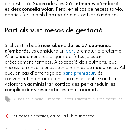
de gestació.
Superades les 36 setmanes d’embaràs
es desaconsella volar.
Però, en el cas de necessitar-lo,
podríeu fer-lo amb l’obligatòria autorització mèdica.
Part als vuit mesos de gestació
Si el vostre bebè
neix abans de les 37 setmanes
d’embaràs
, es considera un
part
prematur o preterme.
Afortunadament, els òrgans del fetus ja estan
pràcticament formats. A excepció dels pulmons, que
necessiten encara unes setmanes més de maduració. Pel
que, en cas d’amenaça de
part prematur
, és
convenient intentar detenir-ho i en el centre sanitari
valoraran
administrar corticoides per a reduir les
complicacions respiratòries en el nounat.
Tags
Cures de la mare
,
Embaràs
,
Tercer Trimestre
,
Visites mèdiques
Set mesos d’embaràs, arribeu a l’últim trimestre