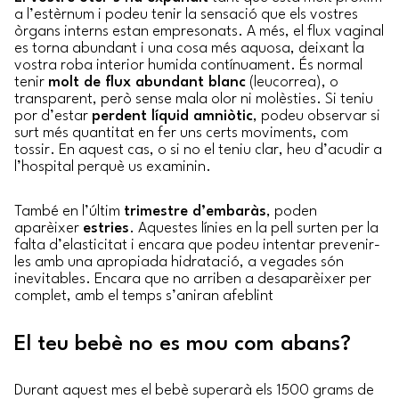
a l’estèrnum i podeu tenir la sensació que els vostres
òrgans interns estan empresonats. A més, el flux vaginal
es torna abundant i una cosa més aquosa, deixant la
vostra roba interior humida contínuament. És normal
tenir
molt de flux abundant blanc
(leucorrea), o
transparent, però sense mala olor ni molèsties. Si teniu
por d’estar
perdent líquid amniòtic
, podeu observar si
surt més quantitat en fer uns certs moviments, com
tossir. En aquest cas, o si no el teniu clar, heu d’acudir a
l’hospital perquè us examinin.
També en l’últim
trimestre d’embaràs
, poden
aparèixer
estries
. Aquestes línies en la pell surten per la
falta d’elasticitat i encara que podeu intentar prevenir-
les amb una apropiada hidratació, a vegades són
inevitables. Encara que no arriben a desaparèixer per
complet, amb el temps s’aniran afeblint
El teu bebè no es mou com abans?
Durant aquest mes el bebè superarà els 1500 grams de