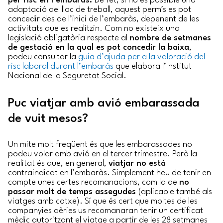
per risc en l’embaràs.
De fet, si no és possible una
adaptació del lloc de treball, aquest permís es pot
concedir des de l’inici de l’embaràs, depenent de les
activitats que es realitzin. Com no existeix una
legislació obligatòria respecte al
nombre de setmanes
de gestació en la qual es pot concedir la baixa
,
podeu consultar la
guia d’ajuda per a la valoració del
risc laboral durant l’embaràs
que elabora l’Institut
Nacional de la Seguretat Social.
Puc viatjar amb avió embarassada
de vuit mesos?
Un mite molt freqüent és que les embarassades no
podeu volar amb avió en el tercer trimestre. Però la
realitat és que, en general,
viatjar no està
contraindicat en l’embaràs. Simplement heu de tenir en
compte unes certes recomanacions, com la de
no
passar molt de temps assegudes
(aplicable també als
viatges amb cotxe). Sí que és cert que moltes de les
companyies aèries us recomanaran tenir un certificat
mèdic autoritzant el viatge a partir de les 28 setmanes