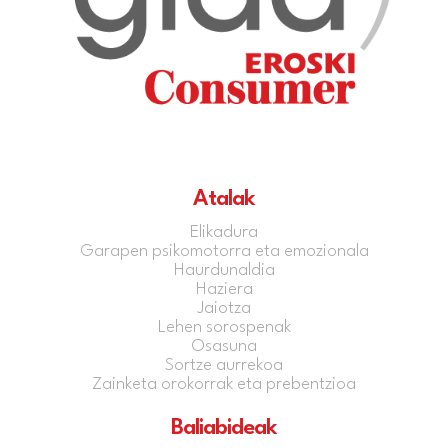
Atalak
Elikadura
Garapen psikomotorra eta emozionala
Haurdunaldia
Haziera
Jaiotza
Lehen sorospenak
Osasuna
Sortze aurrekoa
Zainketa orokorrak eta prebentzioa
Baliabideak