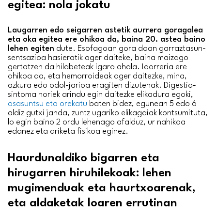
egitea: nola jokatu
Laugarren edo seigarren astetik aurrera goragalea
eta oka egitea ere ohikoa da, baina 20. astea baino
lehen egiten
dute. Esofagoan gora doan garraztasun-
sentsazioa hasieratik ager daiteke, baina maizago
gertatzen da hilabeteak igaro ahala. Idorreria ere
ohikoa da, eta hemorroideak ager daitezke, mina,
azkura edo odol-jarioa eragiten dizutenak. Digestio-
sintoma horiek arindu egin daitezke elikadura egoki,
osasuntsu eta orekatu
baten bidez, egunean 5 edo 6
aldiz gutxi janda, zuntz ugariko elikagaiak kontsumituta,
lo egin baino 2 ordu lehenago afalduz, ur nahikoa
edanez eta ariketa fisikoa eginez.
Haurdunaldiko bigarren eta
hirugarren hiruhilekoak: lehen
mugimenduak eta haurtxoarenak,
eta aldaketak loaren errutinan