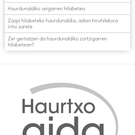
Haurdunaldiko seigarren hilabetea
Zazpi hilabeteko haurdunaldia, azken hiruhilekora
iritsi zarete
Zer gertatzen da haurdunaldiko zortzigarren
hilabetean?