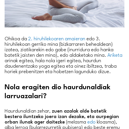
Ohikoa da
2. hiruhilekoaren amaieran
edo 3.
hiruhilekoan gerriko mina (bizkarraren behealdean)
izatea, ziatikarekin edo gabe (inurridura edo hanka
batetik jaisten den mina), edo aldaketako mina.
Ariketa
arinak egitea, hala nola igeri egitea, haurdun
daudenentzako yoga egitea eta oinez ibiltzea, traba
horiek prebenitzen eta hobetzen lagunduko dizue.
Nola eragiten dio haurdunaldiak
larruazalari?
Haurdunaldian zehar,
zuen azalak alde batetik
bestera iluntzeko joera izan dezake, eta aurpegian
orban ilunak ager daitezke
(melasma
edo
kloasma),
alba lerroa (bularrezurretik pubisera) edo beste eremu