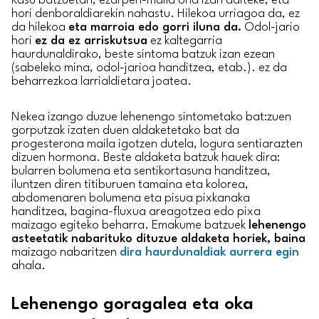
Kasu batzuetan, ezarpen-maila ona izan daiteke, eta
hori denboraldiarekin nahastu. Hilekoa urriagoa da, ez
da hilekoa
eta marroia edo gorri iluna da.
Odol-jario
hori
ez da ez arriskutsua
ez kaltegarria
haurdunaldirako, beste sintoma batzuk izan ezean
(sabeleko mina, odol-jarioa handitzea, etab.). ez da
beharrezkoa larrialdietara joatea.
Nekea izango duzue lehenengo sintometako bat:zuen
gorputzak izaten duen aldaketetako bat da
progesterona maila igotzen dutela, logura sentiarazten
dizuen hormona. Beste aldaketa batzuk hauek dira:
bularren bolumena eta sentikortasuna handitzea,
iluntzen diren titiburuen tamaina eta kolorea,
abdomenaren bolumena eta pisua pixkanaka
handitzea, bagina-fluxua areagotzea edo pixa
maizago egiteko beharra. Emakume batzuek
lehenengo
asteetatik nabarituko dituzue
aldaketa
horiek, baina
maizago nabaritzen
dira haurdunaldiak aurrera egin
ahala.
Lehenengo goragalea eta oka