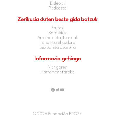
Bideoak
Podcasta
Zerikusia duten beste gida batzuk
Frutak
Barazkiak
Arrainak eta itsaskiak
Lana eta elikadura
Sexua eta osasuna
Informazio gehiago
Nor garen
Harremanetarako
Facebook
Twitter
YouTube
© 2026 Fundación EROSKI