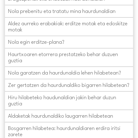
Nola prebenitu eta tratatu mina haurdunaldian
Aldez aurreko erabakiak: erditze motak eta edoskitze
motak
Nola egin erditze-plana?
Haurtxoaren etorrera prestatzeko behar duzuen
guztia
Nola garatzen da haurdunaldia lehen hilabetean?
Zer gertatzen da haurdunaldiko bigarren hilabetean?
Hiru hilabeteko haudunaldian jakin behar duzun
guztia
Aldaketak haurdunaldiko laugarren hilabetean
Bosgarren hilabetea: haurdunaldiaren erdira iritsi
zarete