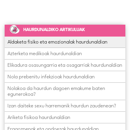
HAURDUNALDIKO ARTIKULUAK
Aldaketa fisiko eta emozionalak haurdunaldian
Azterketa medikoak haurdunaldian
Elikadura osasungarria eta osagarriak haurdunaldian
Nola prebenitu infekzioak haurdunaldian
Nolakoa da haurdun dagoen emakume baten
egunerokoa?
Izan daiteke sexu harremanik haurdun zaudenean?
Ariketa fisikoa haurdunaldian
Eragozpenak eta ondoezak haurdunaldian