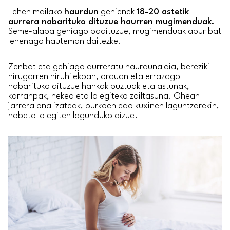
Lehen mailako
haurdun
gehienek
18-20 astetik
aurrera nabarituko dituzue haurren mugimenduak.
Seme-alaba gehiago badituzue, mugimenduak apur bat
lehenago hauteman daitezke.
Zenbat eta gehiago aurreratu haurdunaldia, bereziki
hirugarren hiruhilekoan, orduan eta errazago
nabarituko dituzue hankak puztuak eta astunak,
karranpak, nekea eta lo egiteko zailtasuna. Ohean
jarrera ona izateak, burkoen edo kuxinen laguntzarekin,
hobeto lo egiten lagunduko dizue.