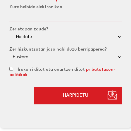
Zure helbide elektronikoa
Zer etapan zaude?
Zer hizkuntzatan jaso nahi duzu berripaperea?
Irakurri ditut eta onartzen ditut
pribatutasun-
politikak
HARPIDETU