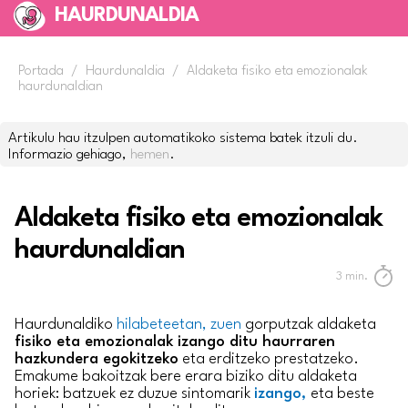
HAURDUNALDIA
Portada
/
Haurdunaldia
/
Aldaketa fisiko eta emozionalak
haurdunaldian
Artikulu hau itzulpen automatikoko sistema batek itzuli du.
Informazio gehiago,
hemen
.
Aldaketa fisiko eta emozionalak
haurdunaldian
3
min.
Haurdunaldiko
hilabeteetan, zuen
gorputzak aldaketa
fisiko eta emozionalak izango ditu haurraren
hazkundera egokitzeko
eta erditzeko prestatzeko.
Emakume bakoitzak bere erara biziko ditu aldaketa
horiek: batzuek ez duzue sintomarik
izango,
eta beste