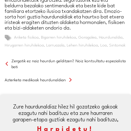
emozionaletatik igarotzea: segurtasunik eza eta
beldurra bezalako sentimenduak eta beste kide bat
familiara etortzeko ilusioa txandakatzen dira. Emozio-
sorta hori guztia haurdunaldiak eta haurtxo bat etxera
iristeak eragiten dituzten aldaketa hormonalen, fisikoen
eta bizi-aldaketen ondorio da.
Tags
Ariketa fisikoa
,
Bigarren hiruhilekoa
,
Goragalea
,
Haurdunaldia
,
Hirugarren hiruhilekoa
,
Larruazala
,
Lehen hiruhilekoa
,
Loa
,
Sintomak
Zergatik ez naiz haurdun gelditzen? Noiz kontsultatu espezialista
bati
Azterketa medikoak haurdunaldian
Zure haurdunaldiaz hilez hil gozatzeko gakoak
ezagutu nahi badituzu eta zure haurraren
garapen-etapa guztiak ezagutu nahi badituzu,
Harpidetu!