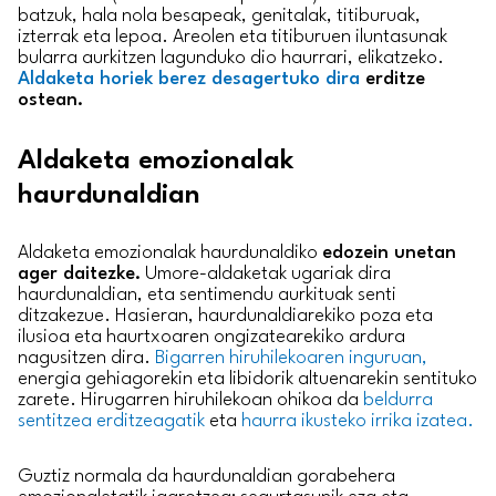
batzuk, hala nola besapeak, genitalak, titiburuak,
izterrak eta lepoa. Areolen eta titiburuen iluntasunak
bularra aurkitzen lagunduko dio haurrari, elikatzeko.
Aldaketa horiek berez desagertuko dira
erditze
ostean.
Aldaketa emozionalak
haurdunaldian
Aldaketa emozionalak haurdunaldiko
edozein unetan
ager daitezke.
Umore-aldaketak ugariak dira
haurdunaldian, eta sentimendu aurkituak senti
ditzakezue. Hasieran, haurdunaldiarekiko poza eta
ilusioa eta haurtxoaren ongizatearekiko ardura
nagusitzen dira.
Bigarren hiruhilekoaren inguruan,
energia gehiagorekin eta libidorik altuenarekin sentituko
zarete.
Hirugarren hiruhilekoan ohikoa da
beldurra
sentitzea erditzeagatik
eta
haurra ikusteko irrika izatea.
Guztiz normala da haurdunaldian gorabehera